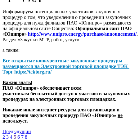
Информируем потенциальных участников закупочных
процедур о том, что уведомления о проведении закупочных
процедур для нужд филиалов ПАО «Юнипро» размещаются
на официальном сайте Общества:
Официальный сайт ПАО
«Юнипро»
http://www.unipro.energy/purchase/announcement/
.
Раздел «Закупки МТР, работ, услуг».
а также:
Все открытые конкурентные закупочные процедуры
размещаются на
Электронной торговой площадке ТЭК-
Торг
https://tektorg.ru/
Важно знать!
ПАО «Юнипро» обеспечивает всем
участникам бесплатный доступ к участию в закупочных
процедурах на электронных торговых площадках.
Никакие иные интернет ресурсы для организации и
проведения закупочных процедур ПАО «Юнипро»
не
использует.
Предыдущий
2
3
4
5
6
7
8