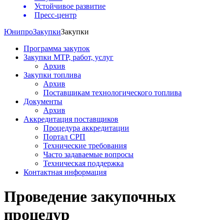
Устойчивое развитие
Пресс-центр
Юнипро
Закупки
Закупки
Программа закупок
Закупки МТР, работ, услуг
Архив
Закупки топлива
Архив
Поставщикам технологического топлива
Документы
Архив
Аккредитация поставщиков
Процедура аккредитации
Портал СРП
Технические требования
Часто задаваемые вопросы
Техническая поддержка
Контактная информация
Проведение закупочных
процедур