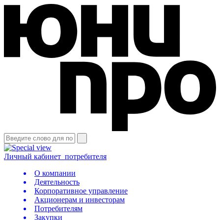
Личный кабинет
потребителя
О компании
Деятельность
Корпоративное управление
Акционерам и инвесторам
Потребителям
Закупки