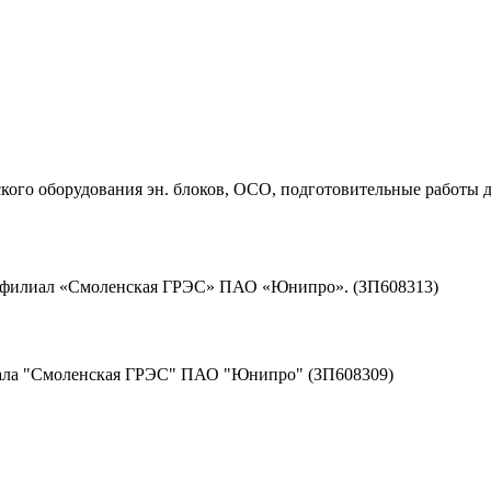
ого оборудования эн. блоков, ОСО, подготовительные работы д
д филиал «Смоленская ГРЭС» ПАО «Юнипро». (ЗП608313)
иала "Смоленская ГРЭС" ПАО "Юнипро" (ЗП608309)