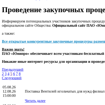
Проведение закупочных проц
Информируем потенциальных участников закупочных процедур
официальном сайте Общества:
Официальный сайт ПАО «Юн
а также:
Все открытые конкурентные закупочные процедуры разме
Важно знать!
ПАО «Юнипро» обеспечивает всем участникам бесплатный д
Никакие иные интернет ресурсы для организации и прове
Предыдущий
2
3
4
5
6
7
8
Следующий
05.08.26
12.08.26
Поставка Вентилей игольчатых для нужд фили
15:00:00
Читать далее