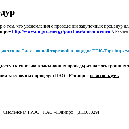
едур
 о том, что уведомления о проведении закупочных процедур 
ипро»
http://www.unipro.energy/purchase/announcement/
.
Раздел
щаются на
Электронной торговой площадке ТЭК-Торг
https:/
оступ к участию в закупочных процедурах на электронных 
дения закупочных процедур ПАО «Юнипро»
не использует.
ал «Смоленская ГРЭС» ПАО «Юнипро» (ЗП608329)