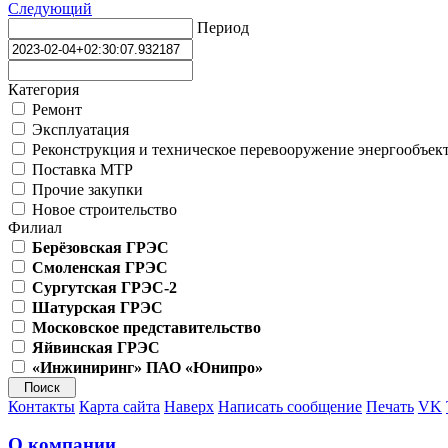
Следующий
Период
Категория
Ремонт
Эксплуатация
Реконструкция и техническое перевооружение энергообъек
Поставка МТР
Прочие закупки
Новое строительство
Филиал
Берёзовская ГРЭС
Смоленская ГРЭС
Сургутская ГРЭС-2
Шатурская ГРЭС
Московское представительство
Яйвинская ГРЭС
«Инжиниринг» ПАО «Юнипро»
Контакты
Карта сайта
Наверх
Написать сообщение
Печать
VK
О компании