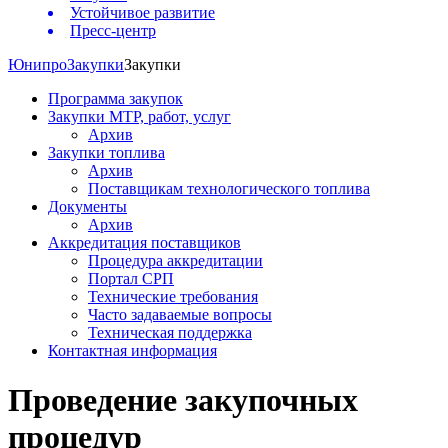
Устойчивое развитие
Пресс-центр
Юнипро
Закупки
Закупки
Программа закупок
Закупки МТР, работ, услуг
Архив
Закупки топлива
Архив
Поставщикам технологического топлива
Документы
Архив
Аккредитация поставщиков
Процедура аккредитации
Портал СРП
Технические требования
Часто задаваемые вопросы
Техническая поддержка
Контактная информация
Проведение закупочных
процедур