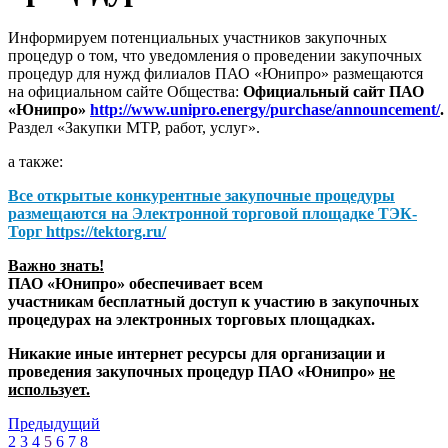
Информируем потенциальных участников закупочных
процедур о том, что уведомления о проведении закупочных
процедур для нужд филиалов ПАО «Юнипро» размещаются
на официальном сайте Общества:
Официальный сайт ПАО
«Юнипро»
http://www.unipro.energy/purchase/announcement/
.
Раздел «Закупки МТР, работ, услуг».
а также:
Все открытые конкурентные закупочные процедуры
размещаются на
Электронной торговой площадке ТЭК-
Торг
https://tektorg.ru/
Важно знать!
ПАО «Юнипро» обеспечивает всем
участникам бесплатный доступ к участию в закупочных
процедурах на электронных торговых площадках.
Никакие иные интернет ресурсы для организации и
проведения закупочных процедур ПАО «Юнипро»
не
использует.
Предыдущий
2
3
4
5
6
7
8