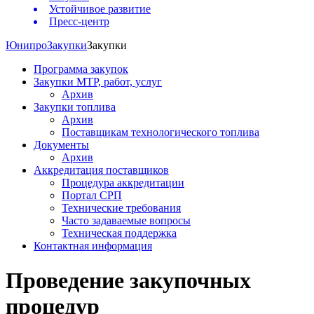
Устойчивое развитие
Пресс-центр
Юнипро
Закупки
Закупки
Программа закупок
Закупки МТР, работ, услуг
Архив
Закупки топлива
Архив
Поставщикам технологического топлива
Документы
Архив
Аккредитация поставщиков
Процедура аккредитации
Портал СРП
Технические требования
Часто задаваемые вопросы
Техническая поддержка
Контактная информация
Проведение закупочных
процедур