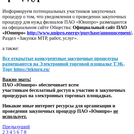
Информируем потенциальных участников закупочных
процедур о том, что уведомления о проведении закупочных
процедур для нужд филиалов ПАО «Юнипро» размещаются
на официальном сайте Общества:
Официальный сайт ПАО
«Юнипро»
http://www.unipro.energy/purchase/announcement/
.
Раздел «Закупки МТР, работ, услуг».
а также:
Все открытые конкурентные закупочные процедуры
размещаются на
Электронной торговой площадке ТЭК-
Торг
https://tektorg.ru/
Важно знать!
ПАО «Юнипро» обеспечивает всем
участникам бесплатный доступ к участию в закупочных
процедурах на электронных торговых площадках.
Никакие иные интернет ресурсы для организации и
проведения закупочных процедур ПАО «Юнипро»
не
использует.
Предыдущий
2
3
4
5
6
7
8