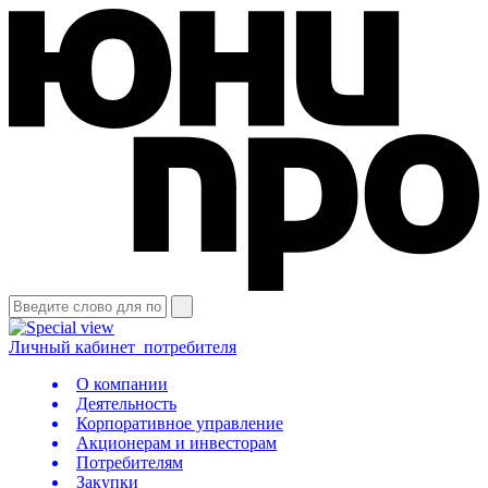
Личный кабинет
потребителя
О компании
Деятельность
Корпоративное управление
Акционерам и инвесторам
Потребителям
Закупки