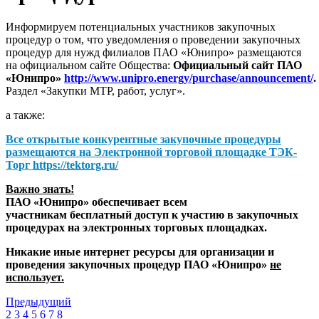
Информируем потенциальных участников закупочных
процедур о том, что уведомления о проведении закупочных
процедур для нужд филиалов ПАО «Юнипро» размещаются
на официальном сайте Общества:
Официальный сайт ПАО
«Юнипро»
http://www.unipro.energy/purchase/announcement/
.
Раздел «Закупки МТР, работ, услуг».
а также:
Все открытые конкурентные закупочные процедуры
размещаются на
Электронной торговой площадке ТЭК-
Торг
https://tektorg.ru/
Важно знать!
ПАО «Юнипро» обеспечивает всем
участникам бесплатный доступ к участию в закупочных
процедурах на электронных торговых площадках.
Никакие иные интернет ресурсы для организации и
проведения закупочных процедур ПАО «Юнипро»
не
использует.
Предыдущий
2
3
4
5
6
7
8