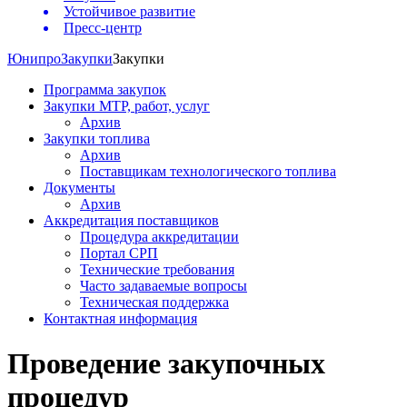
Устойчивое развитие
Пресс-центр
Юнипро
Закупки
Закупки
Программа закупок
Закупки МТР, работ, услуг
Архив
Закупки топлива
Архив
Поставщикам технологического топлива
Документы
Архив
Аккредитация поставщиков
Процедура аккредитации
Портал СРП
Технические требования
Часто задаваемые вопросы
Техническая поддержка
Контактная информация
Проведение закупочных
процедур