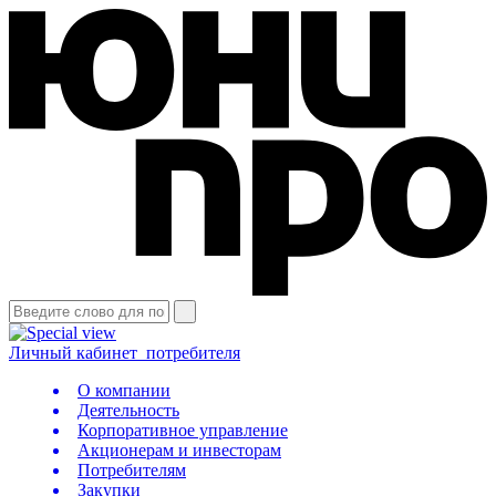
Личный кабинет
потребителя
О компании
Деятельность
Корпоративное управление
Акционерам и инвесторам
Потребителям
Закупки