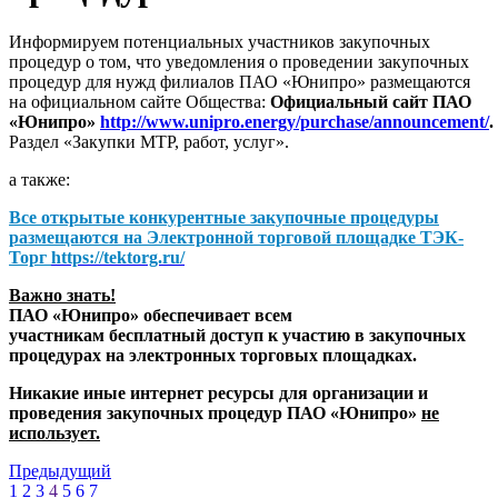
Информируем потенциальных участников закупочных
процедур о том, что уведомления о проведении закупочных
процедур для нужд филиалов ПАО «Юнипро» размещаются
на официальном сайте Общества:
Официальный сайт ПАО
«Юнипро»
http://www.unipro.energy/purchase/announcement/
.
Раздел «Закупки МТР, работ, услуг».
а также:
Все открытые конкурентные закупочные процедуры
размещаются на
Электронной торговой площадке ТЭК-
Торг
https://tektorg.ru/
Важно знать!
ПАО «Юнипро» обеспечивает всем
участникам бесплатный доступ к участию в закупочных
процедурах на электронных торговых площадках.
Никакие иные интернет ресурсы для организации и
проведения закупочных процедур ПАО «Юнипро»
не
использует.
Предыдущий
1
2
3
4
5
6
7