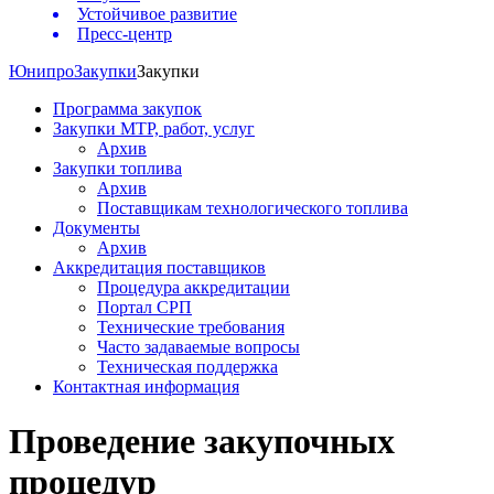
Устойчивое развитие
Пресс-центр
Юнипро
Закупки
Закупки
Программа закупок
Закупки МТР, работ, услуг
Архив
Закупки топлива
Архив
Поставщикам технологического топлива
Документы
Архив
Аккредитация поставщиков
Процедура аккредитации
Портал СРП
Технические требования
Часто задаваемые вопросы
Техническая поддержка
Контактная информация
Проведение закупочных
процедур