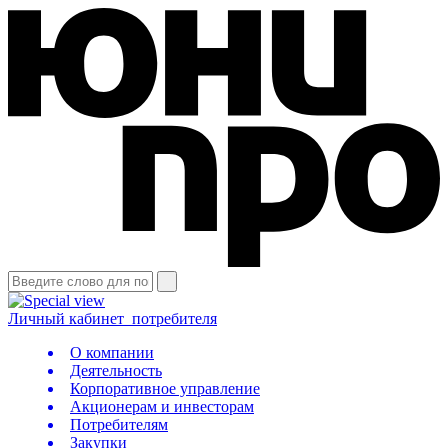
Личный кабинет
потребителя
О компании
Деятельность
Корпоративное управление
Акционерам и инвесторам
Потребителям
Закупки