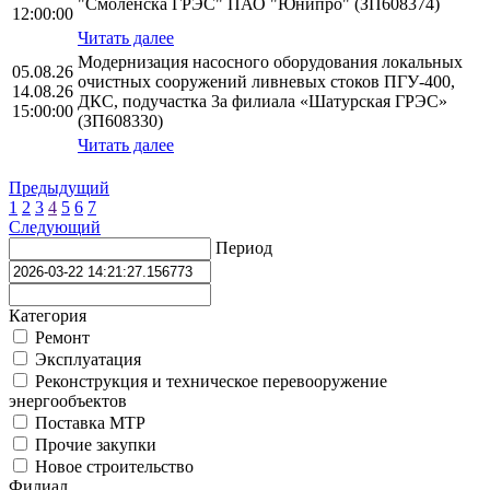
"Смоленска ГРЭС" ПАО "Юнипро" (ЗП608374)
12:00:00
Читать далее
Модернизация насосного оборудования локальных
05.08.26
очистных сооружений ливневых стоков ПГУ-400,
14.08.26
ДКС, подучастка 3а филиала «Шатурская ГРЭС»
15:00:00
(ЗП608330)
Читать далее
Предыдущий
1
2
3
4
5
6
7
Следующий
Период
Категория
Ремонт
Эксплуатация
Реконструкция и техническое перевооружение
энергообъектов
Поставка МТР
Прочие закупки
Новое строительство
Филиал