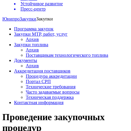
Устойчивое развитие
Пресс-центр
Юнипро
Закупки
Закупки
Программа закупок
Закупки МТР, работ, услуг
Архив
Закупки топлива
Архив
Поставщикам технологического топлива
Документы
Архив
Аккредитация поставщиков
Процедура аккредитации
Портал СРП
Технические требования
Часто задаваемые вопросы
Техническая поддержка
Контактная информация
Проведение закупочных
процедур