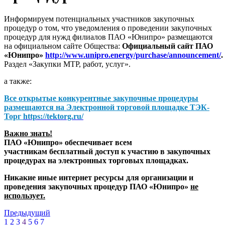
Информируем потенциальных участников закупочных
процедур о том, что уведомления о проведении закупочных
процедур для нужд филиалов ПАО «Юнипро» размещаются
на официальном сайте Общества:
Официальный сайт ПАО
«Юнипро»
http://www.unipro.energy/purchase/announcement/
.
Раздел «Закупки МТР, работ, услуг».
а также:
Все открытые конкурентные закупочные процедуры
размещаются на
Электронной торговой площадке ТЭК-
Торг
https://tektorg.ru/
Важно знать!
ПАО «Юнипро» обеспечивает всем
участникам бесплатный доступ к участию в закупочных
процедурах на электронных торговых площадках.
Никакие иные интернет ресурсы для организации и
проведения закупочных процедур ПАО «Юнипро»
не
использует.
Предыдущий
1
2
3
4
5
6
7