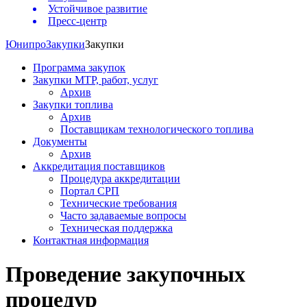
Устойчивое развитие
Пресс-центр
Юнипро
Закупки
Закупки
Программа закупок
Закупки МТР, работ, услуг
Архив
Закупки топлива
Архив
Поставщикам технологического топлива
Документы
Архив
Аккредитация поставщиков
Процедура аккредитации
Портал СРП
Технические требования
Часто задаваемые вопросы
Техническая поддержка
Контактная информация
Проведение закупочных
процедур