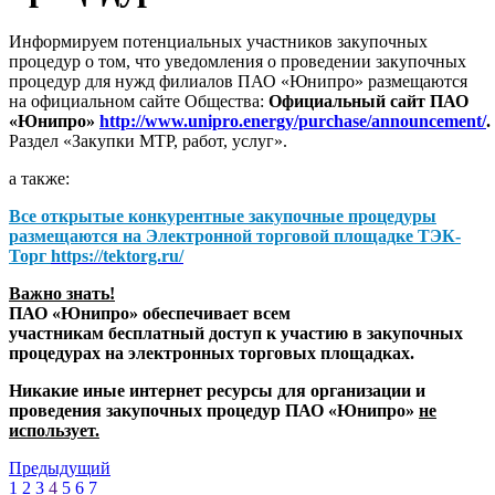
Информируем потенциальных участников закупочных
процедур о том, что уведомления о проведении закупочных
процедур для нужд филиалов ПАО «Юнипро» размещаются
на официальном сайте Общества:
Официальный сайт ПАО
«Юнипро»
http://www.unipro.energy/purchase/announcement/
.
Раздел «Закупки МТР, работ, услуг».
а также:
Все открытые конкурентные закупочные процедуры
размещаются на
Электронной торговой площадке ТЭК-
Торг
https://tektorg.ru/
Важно знать!
ПАО «Юнипро» обеспечивает всем
участникам бесплатный доступ к участию в закупочных
процедурах на электронных торговых площадках.
Никакие иные интернет ресурсы для организации и
проведения закупочных процедур ПАО «Юнипро»
не
использует.
Предыдущий
1
2
3
4
5
6
7