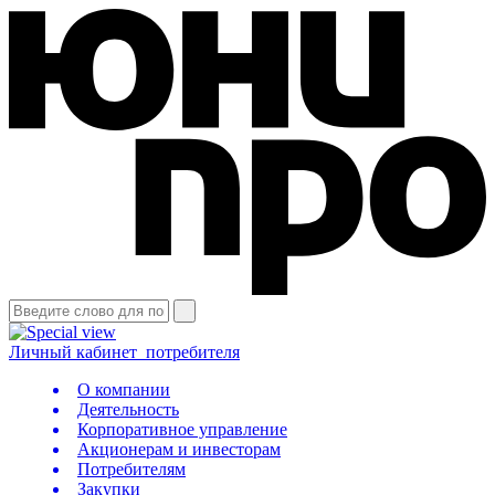
Личный кабинет
потребителя
О компании
Деятельность
Корпоративное управление
Акционерам и инвесторам
Потребителям
Закупки