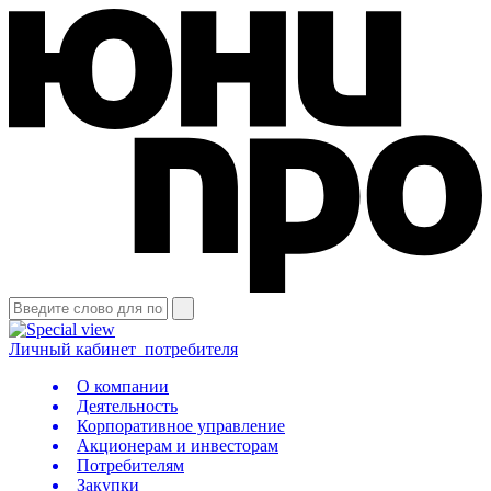
Личный кабинет
потребителя
О компании
Деятельность
Корпоративное управление
Акционерам и инвесторам
Потребителям
Закупки