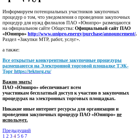
Информируем потенциальных участников закупочных
процедур о том, что уведомления о проведении закупочных
процедур для нужд филиалов ПАО «Юнипро» размещаются
на официальном сайте Общества:
Официальный сайт ПАО
«Юнипро»
http://www.unipro.energy/purchase/announcement/
.
Раздел «Закупки МТР, работ, услуг».
а также:
Все открытые конкурентные закупочные процедуры
размещаются на
Электронной торговой площадке ТЭК-
Торг
https://tektorg.ru/
Важно знать!
ПАО «Юнипро» обеспечивает всем
участникам бесплатный доступ к участию в закупочных
процедурах на электронных торговых площадках.
Никакие иные интернет ресурсы для организации и
проведения закупочных процедур ПАО «Юнипро»
не
использует.
Предыдущий
1
2
3
4
5
6
7