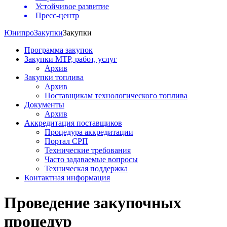
Устойчивое развитие
Пресс-центр
Юнипро
Закупки
Закупки
Программа закупок
Закупки МТР, работ, услуг
Архив
Закупки топлива
Архив
Поставщикам технологического топлива
Документы
Архив
Аккредитация поставщиков
Процедура аккредитации
Портал СРП
Технические требования
Часто задаваемые вопросы
Техническая поддержка
Контактная информация
Проведение закупочных
процедур