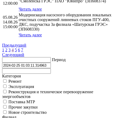
"Смоленска ГРЭС" ПАО "Юнипро" (ЗП608374)
12:00:00
Читать далее
Модернизация насосного оборудования локальных
05.08.26
очистных сооружений ливневых стоков ПГУ-400,
14.08.26
ДКС, подучастка 3а филиала «Шатурская ГРЭС»
15:00:00
(ЗП608330)
Читать далее
Предыдущий
1
2
3
4
5
6
7
Следующий
Период
Категория
Ремонт
Эксплуатация
Реконструкция и техническое перевооружение
энергообъектов
Поставка МТР
Прочие закупки
Новое строительство
Филиал