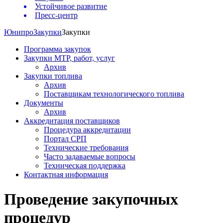
Устойчивое развитие
Пресс-центр
Юнипро
Закупки
Закупки
Программа закупок
Закупки МТР, работ, услуг
Архив
Закупки топлива
Архив
Поставщикам технологического топлива
Документы
Архив
Аккредитация поставщиков
Процедура аккредитации
Портал СРП
Технические требования
Часто задаваемые вопросы
Техническая поддержка
Контактная информация
Проведение закупочных
процедур