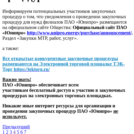
Информируем потенциальных участников закупочных
процедур о том, что уведомления о проведении закупочных
процедур для нужд филиалов ПАО «Юнипро» размещаются
на официальном сайте Общества:
Официальный сайт ПАО
«Юнипро»
http://www.unipro.energy/purchase/announcement/
.
Раздел «Закупки МТР, работ, услуг».
а также:
Все открытые конкурентные закупочные процедуры
размещаются на
Электронной торговой площадке ТЭК-
Торг
https://tektorg.ru/
Важно знать!
ПАО «Юнипро» обеспечивает всем
участникам бесплатный доступ к участию в закупочных
процедурах на электронных торговых площадках.
Никакие иные интернет ресурсы для организации и
проведения закупочных процедур ПАО «Юнипро»
не
использует.
Предыдущий
1
2
3
4
5
6
7