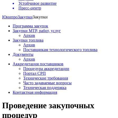
Устойчивое развитие
Пресс-центр
Юнипро
Закупки
Закупки
Программа закупок
Закупки МТР, работ, услуг
Архив
Закупки топлива
Архив
Поставщикам технологического топлива
Документы
Архив
Аккредитация поставщиков
Процедура аккредитации
Портал СРП
Технические требования
Часто задаваемые вопросы
Техническая поддержка
Контактная информация
Проведение закупочных
процедур