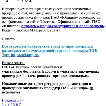
Информируем потенциальных участников закупочных
процедур о том, что уведомления о проведении закупочных
процедур для нужд филиалов ПАО «Юнипро» размещаются
на официальном сайте Общества:
Официальный сайт ПАО
«Юнипро»
http://www.unipro.energy/purchase/announcement/
.
Раздел «Закупки МТР, работ, услуг».
а также:
Все открытые конкурентные закупочные процедуры
размещаются на
Электронной торговой площадке ТЭК-
Торг
https://tektorg.ru/
Важно знать!
ПАО «Юнипро» обеспечивает всем
участникам бесплатный доступ к участию в закупочных
процедурах на электронных торговых площадках.
Никакие иные интернет ресурсы для организации и
проведения закупочных процедур ПАО «Юнипро»
не
использует.
Предыдущий
1
2
3
4
5
6
7