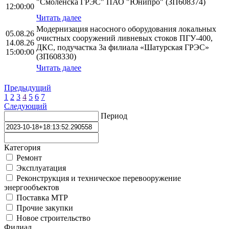
"Смоленска ГРЭС" ПАО "Юнипро" (ЗП608374)
12:00:00
Читать далее
Модернизация насосного оборудования локальных
05.08.26
очистных сооружений ливневых стоков ПГУ-400,
14.08.26
ДКС, подучастка 3а филиала «Шатурская ГРЭС»
15:00:00
(ЗП608330)
Читать далее
Предыдущий
1
2
3
4
5
6
7
Следующий
Период
Категория
Ремонт
Эксплуатация
Реконструкция и техническое перевооружение
энергообъектов
Поставка МТР
Прочие закупки
Новое строительство
Филиал