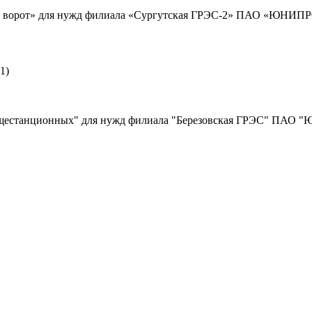
е ворот» для нужд филиала «Сургутская ГРЭС-2» ПАО «ЮНИПРО»
1)
бщестанционных" для нужд филиала "Березовская ГРЭС" ПАО "Ю