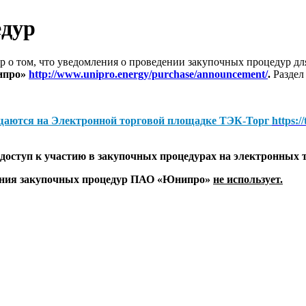
едур
 о том, что уведомления о проведении закупочных процедур 
ипро»
http://www.unipro.energy/purchase/announcement/
.
Раздел
щаются на
Электронной торговой площадке ТЭК-Торг
https:/
оступ к участию в закупочных процедурах на электронных 
дения закупочных процедур ПАО «Юнипро»
не использует.