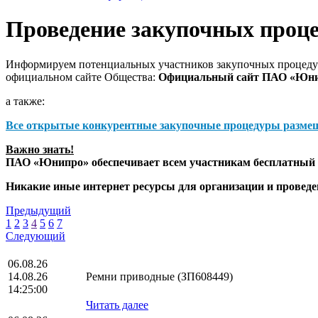
Проведение закупочных проц
Информируем потенциальных участников закупочных процедур
официальном сайте Общества:
Официальный сайт ПАО «Юн
а также:
Все открытые конкурентные закупочные процедуры разме
Важно знать!
ПАО «Юнипро» обеспечивает всем участникам бесплатный д
Никакие иные интернет ресурсы для организации и прове
Предыдущий
1
2
3
4
5
6
7
Следующий
06.08.26
14.08.26
Ремни приводные (ЗП608449)
14:25:00
Читать далее