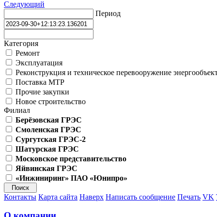
Следующий
Период
Категория
Ремонт
Эксплуатация
Реконструкция и техническое перевооружение энергообъек
Поставка МТР
Прочие закупки
Новое строительство
Филиал
Берёзовская ГРЭС
Смоленская ГРЭС
Сургутская ГРЭС-2
Шатурская ГРЭС
Московское представительство
Яйвинская ГРЭС
«Инжиниринг» ПАО «Юнипро»
Контакты
Карта сайта
Наверх
Написать сообщение
Печать
VK
О компании