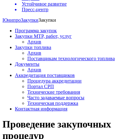
Устойчивое развитие
Пресс-центр
Юнипро
Закупки
Закупки
Программа закупок
Закупки МТР, работ, услуг
Архив
Закупки топлива
Архив
Поставщикам технологического топлива
Документы
Архив
Аккредитация поставщиков
Процедура аккредитации
Портал СРП
Технические требования
Часто задаваемые вопросы
Техническая поддержка
Контактная информация
Проведение закупочных
процедур