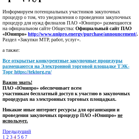
Информируем потенциальных участников закупочных
процедур о том, что уведомления о проведении закупочных
процедур для нужд филиалов ПАО «Юнипро» размещаются
на официальном сайте Общества:
Официальный сайт ПАО
«Юнипро»
http://www.unipro.energy/purchase/announcement/
.
Раздел «Закупки МТР, работ, услуг».
а также:
Все открытые конкурентные закупочные процедуры
размещаются на
Электронной торговой площадке ТЭК-
Торг
https://tektorg.ru/
Важно знать!
ПАО «Юнипро» обеспечивает всем
участникам бесплатный доступ к участию в закупочных
процедурах на электронных торговых площадках.
Никакие иные интернет ресурсы для организации и
проведения закупочных процедур ПАО «Юнипро»
не
использует.
Предыдущий
1
2
3
4
5
6
7