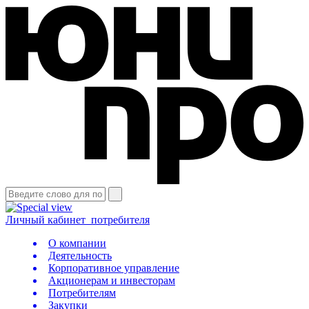
Личный кабинет
потребителя
О компании
Деятельность
Корпоративное управление
Акционерам и инвесторам
Потребителям
Закупки