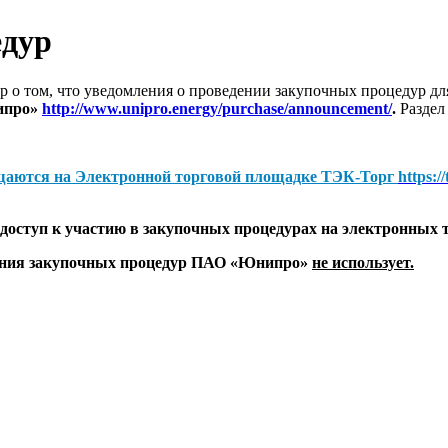
едур
 о том, что уведомления о проведении закупочных процедур 
ипро»
http://www.unipro.energy/purchase/announcement/
.
Раздел
щаются на
Электронной торговой площадке ТЭК-Торг
https:/
оступ к участию в закупочных процедурах на электронных 
дения закупочных процедур ПАО «Юнипро»
не использует.