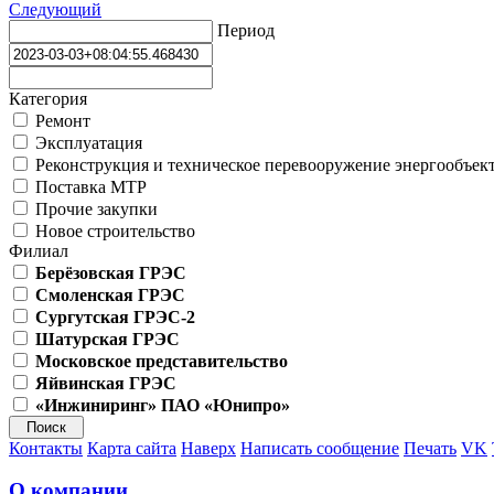
Следующий
Период
Категория
Ремонт
Эксплуатация
Реконструкция и техническое перевооружение энергообъек
Поставка МТР
Прочие закупки
Новое строительство
Филиал
Берёзовская ГРЭС
Смоленская ГРЭС
Сургутская ГРЭС-2
Шатурская ГРЭС
Московское представительство
Яйвинская ГРЭС
«Инжиниринг» ПАО «Юнипро»
Контакты
Карта сайта
Наверх
Написать сообщение
Печать
VK
О компании