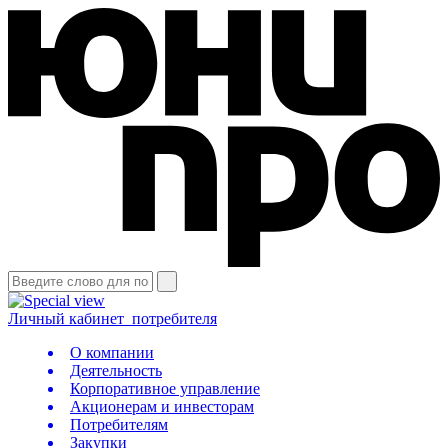
Личный кабинет
потребителя
О компании
Деятельность
Корпоративное управление
Акционерам и инвесторам
Потребителям
Закупки