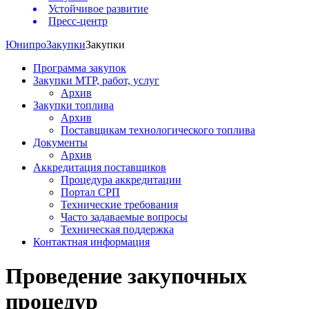
Устойчивое развитие
Пресс-центр
Юнипро
Закупки
Закупки
Программа закупок
Закупки МТР, работ, услуг
Архив
Закупки топлива
Архив
Поставщикам технологического топлива
Документы
Архив
Аккредитация поставщиков
Процедура аккредитации
Портал СРП
Технические требования
Часто задаваемые вопросы
Техническая поддержка
Контактная информация
Проведение закупочных
процедур