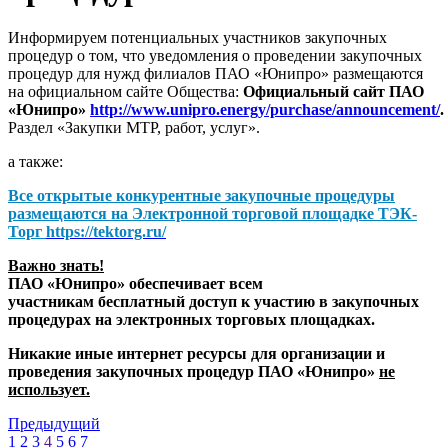
Информируем потенциальных участников закупочных
процедур о том, что уведомления о проведении закупочных
процедур для нужд филиалов ПАО «Юнипро» размещаются
на официальном сайте Общества:
Официальный сайт ПАО
«Юнипро»
http://www.unipro.energy/purchase/announcement/
.
Раздел «Закупки МТР, работ, услуг».
а также:
Все открытые конкурентные закупочные процедуры
размещаются на
Электронной торговой площадке ТЭК-
Торг
https://tektorg.ru/
Важно знать!
ПАО «Юнипро» обеспечивает всем
участникам бесплатный доступ к участию в закупочных
процедурах на электронных торговых площадках.
Никакие иные интернет ресурсы для организации и
проведения закупочных процедур ПАО «Юнипро»
не
использует.
Предыдущий
1
2
3
4
5
6
7