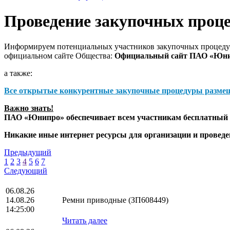
Проведение закупочных проц
Информируем потенциальных участников закупочных процедур
официальном сайте Общества:
Официальный сайт ПАО «Юн
а также:
Все открытые конкурентные закупочные процедуры разме
Важно знать!
ПАО «Юнипро» обеспечивает всем участникам бесплатный д
Никакие иные интернет ресурсы для организации и прове
Предыдущий
1
2
3
4
5
6
7
Следующий
06.08.26
14.08.26
Ремни приводные (ЗП608449)
14:25:00
Читать далее