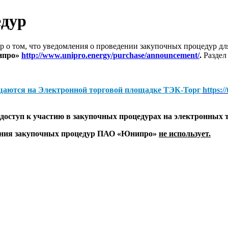
едур
 о том, что уведомления о проведении закупочных процедур 
ипро»
http://www.unipro.energy/purchase/announcement/
.
Раздел
щаются на
Электронной торговой площадке ТЭК-Торг
https:/
оступ к участию в закупочных процедурах на электронных 
дения закупочных процедур ПАО «Юнипро»
не использует.