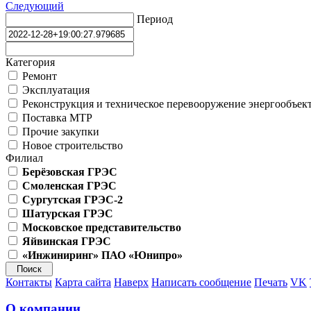
Следующий
Период
Категория
Ремонт
Эксплуатация
Реконструкция и техническое перевооружение энергообъек
Поставка МТР
Прочие закупки
Новое строительство
Филиал
Берёзовская ГРЭС
Смоленская ГРЭС
Сургутская ГРЭС-2
Шатурская ГРЭС
Московское представительство
Яйвинская ГРЭС
«Инжиниринг» ПАО «Юнипро»
Контакты
Карта сайта
Наверх
Написать сообщение
Печать
VK
О компании