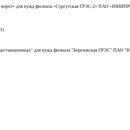
е ворот» для нужд филиала «Сургутская ГРЭС-2» ПАО «ЮНИПРО»
1)
бщестанционных" для нужд филиала "Березовская ГРЭС" ПАО "Ю