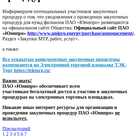
Информируем потенциальных участников закупочных
процедур о том, что уведомления о проведении закупочных
процедур для нужд филиалов ПАО «Юнипро» размещаются
на официальном сайте Общества:
Официальный сайт ПАО
«Юнипро»
http://www.unipro.energy/purchase/announcement/
.
Раздел «Закупки МТР, работ, услуг».
а также:
Все открытые конкурентные закупочные процедуры
размещаются на
Электронной торговой площадке ТЭК-
Торг
https://tektorg.ru/
Важно знать!
ПАО «Юнипро» обеспечивает всем
участникам бесплатный доступ к участию в закупочных
процедурах на электронных торговых площадках.
Никакие иные интернет ресурсы для организации и
проведения закупочных процедур ПАО «Юнипро»
не
использует.
Предыдущий
1
2
3
4
5
6
7