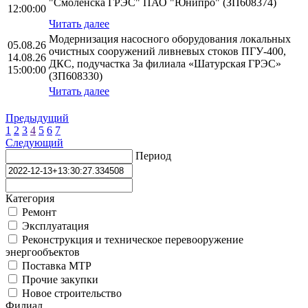
"Смоленска ГРЭС" ПАО "Юнипро" (ЗП608374)
12:00:00
Читать далее
Модернизация насосного оборудования локальных
05.08.26
очистных сооружений ливневых стоков ПГУ-400,
14.08.26
ДКС, подучастка 3а филиала «Шатурская ГРЭС»
15:00:00
(ЗП608330)
Читать далее
Предыдущий
1
2
3
4
5
6
7
Следующий
Период
Категория
Ремонт
Эксплуатация
Реконструкция и техническое перевооружение
энергообъектов
Поставка МТР
Прочие закупки
Новое строительство
Филиал