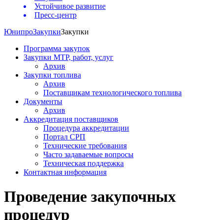
Устойчивое развитие
Пресс-центр
Юнипро
Закупки
Закупки
Программа закупок
Закупки МТР, работ, услуг
Архив
Закупки топлива
Архив
Поставщикам технологического топлива
Документы
Архив
Аккредитация поставщиков
Процедура аккредитации
Портал СРП
Технические требования
Часто задаваемые вопросы
Техническая поддержка
Контактная информация
Проведение закупочных
процедур