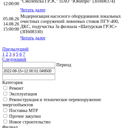
"Смоленска ГРЭС" ПАО "Юнипро" (ЗП608374)
12:00:00
Читать далее
Модернизация насосного оборудования локальных
05.08.26
очистных сооружений ливневых стоков ПГУ-400,
14.08.26
ДКС, подучастка 3а филиала «Шатурская ГРЭС»
15:00:00
(ЗП608330)
Читать далее
Предыдущий
1
2
3
4
5
6
7
Следующий
Период
Категория
Ремонт
Эксплуатация
Реконструкция и техническое перевооружение
энергообъектов
Поставка МТР
Прочие закупки
Новое строительство
Филиал