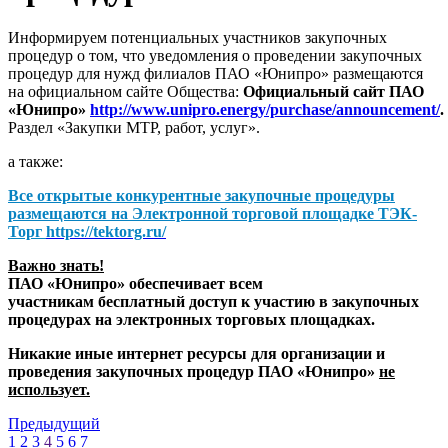
Информируем потенциальных участников закупочных
процедур о том, что уведомления о проведении закупочных
процедур для нужд филиалов ПАО «Юнипро» размещаются
на официальном сайте Общества:
Официальный сайт ПАО
«Юнипро»
http://www.unipro.energy/purchase/announcement/
.
Раздел «Закупки МТР, работ, услуг».
а также:
Все открытые конкурентные закупочные процедуры
размещаются на
Электронной торговой площадке ТЭК-
Торг
https://tektorg.ru/
Важно знать!
ПАО «Юнипро» обеспечивает всем
участникам бесплатный доступ к участию в закупочных
процедурах на электронных торговых площадках.
Никакие иные интернет ресурсы для организации и
проведения закупочных процедур ПАО «Юнипро»
не
использует.
Предыдущий
1
2
3
4
5
6
7