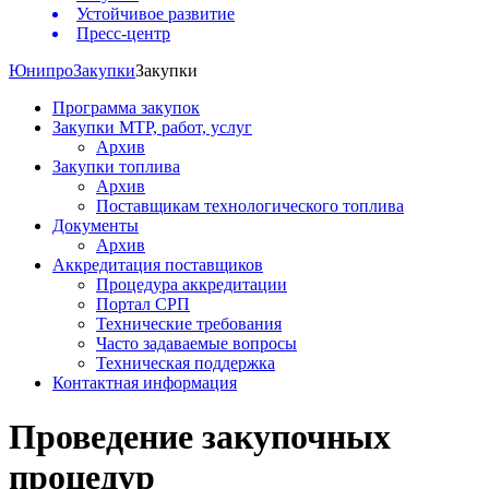
Устойчивое развитие
Пресс-центр
Юнипро
Закупки
Закупки
Программа закупок
Закупки МТР, работ, услуг
Архив
Закупки топлива
Архив
Поставщикам технологического топлива
Документы
Архив
Аккредитация поставщиков
Процедура аккредитации
Портал СРП
Технические требования
Часто задаваемые вопросы
Техническая поддержка
Контактная информация
Проведение закупочных
процедур