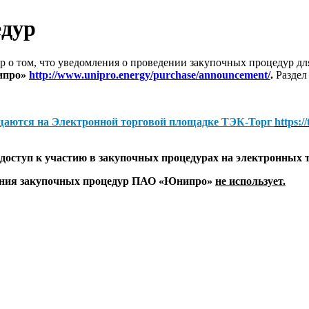
едур
 о том, что уведомления о проведении закупочных процедур 
ипро»
http://www.unipro.energy/purchase/announcement/
.
Раздел
щаются на
Электронной торговой площадке ТЭК-Торг
https:/
оступ к участию в закупочных процедурах на электронных 
дения закупочных процедур ПАО «Юнипро»
не использует.