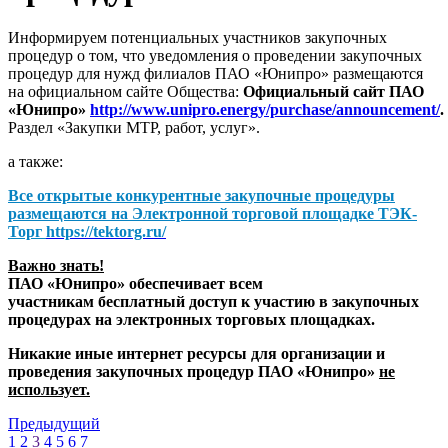
Информируем потенциальных участников закупочных
процедур о том, что уведомления о проведении закупочных
процедур для нужд филиалов ПАО «Юнипро» размещаются
на официальном сайте Общества:
Официальный сайт ПАО
«Юнипро»
http://www.unipro.energy/purchase/announcement/
.
Раздел «Закупки МТР, работ, услуг».
а также:
Все открытые конкурентные закупочные процедуры
размещаются на
Электронной торговой площадке ТЭК-
Торг
https://tektorg.ru/
Важно знать!
ПАО «Юнипро» обеспечивает всем
участникам бесплатный доступ к участию в закупочных
процедурах на электронных торговых площадках.
Никакие иные интернет ресурсы для организации и
проведения закупочных процедур ПАО «Юнипро»
не
использует.
Предыдущий
1
2
3
4
5
6
7