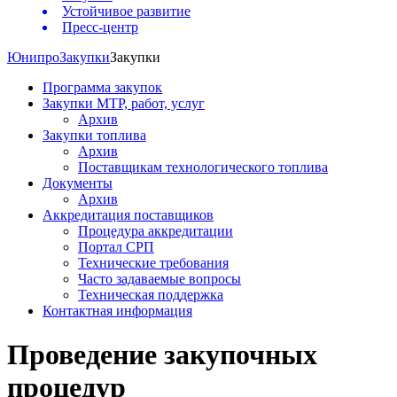
Устойчивое развитие
Пресс-центр
Юнипро
Закупки
Закупки
Программа закупок
Закупки МТР, работ, услуг
Архив
Закупки топлива
Архив
Поставщикам технологического топлива
Документы
Архив
Аккредитация поставщиков
Процедура аккредитации
Портал СРП
Технические требования
Часто задаваемые вопросы
Техническая поддержка
Контактная информация
Проведение закупочных
процедур