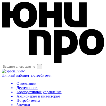
Личный кабинет
потребителя
О компании
Деятельность
Корпоративное управление
Акционерам и инвесторам
Потребителям
Закупки