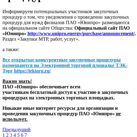
Информируем потенциальных участников закупочных
процедур о том, что уведомления о проведении закупочных
процедур для нужд филиалов ПАО «Юнипро» размещаются
на официальном сайте Общества:
Официальный сайт ПАО
«Юнипро»
http://www.unipro.energy/purchase/announcement/
.
Раздел «Закупки МТР, работ, услуг».
а также:
Все открытые конкурентные закупочные процедуры
размещаются на
Электронной торговой площадке ТЭК-
Торг
https://tektorg.ru/
Важно знать!
ПАО «Юнипро» обеспечивает всем
участникам бесплатный доступ к участию в закупочных
процедурах на электронных торговых площадках.
Никакие иные интернет ресурсы для организации и
проведения закупочных процедур ПАО «Юнипро»
не
использует.
Предыдущий
1
2
3
4
5
6
7