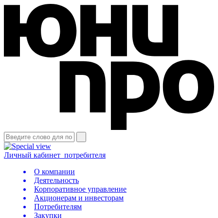
Личный кабинет
потребителя
О компании
Деятельность
Корпоративное управление
Акционерам и инвесторам
Потребителям
Закупки