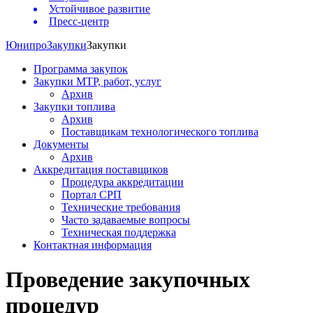
Устойчивое развитие
Пресс-центр
Юнипро
Закупки
Закупки
Программа закупок
Закупки МТР, работ, услуг
Архив
Закупки топлива
Архив
Поставщикам технологического топлива
Документы
Архив
Аккредитация поставщиков
Процедура аккредитации
Портал СРП
Технические требования
Часто задаваемые вопросы
Техническая поддержка
Контактная информация
Проведение закупочных
процедур