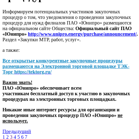
Информируем потенциальных участников закупочных
процедур о том, что уведомления о проведении закупочных
процедур для нужд филиалов ПАО «Юнипро» размещаются
на официальном сайте Общества:
Официальный сайт ПАО
«Юнипро»
http://www.unipro.energy/purchase/announcement/
.
Раздел «Закупки МТР, работ, услуг».
а также:
Все открытые конкурентные закупочные процедуры
размещаются на
Электронной торговой площадке ТЭК-
Торг
https://tektorg.ru/
Важно знать!
ПАО «Юнипро» обеспечивает всем
участникам бесплатный доступ к участию в закупочных
процедурах на электронных торговых площадках.
Никакие иные интернет ресурсы для организации и
проведения закупочных процедур ПАО «Юнипро»
не
использует.
Предыдущий
1
2
3
4
5
6
7