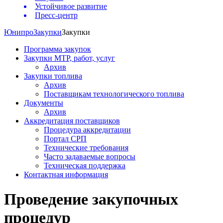
Устойчивое развитие
Пресс-центр
Юнипро
Закупки
Закупки
Программа закупок
Закупки МТР, работ, услуг
Архив
Закупки топлива
Архив
Поставщикам технологического топлива
Документы
Архив
Аккредитация поставщиков
Процедура аккредитации
Портал СРП
Технические требования
Часто задаваемые вопросы
Техническая поддержка
Контактная информация
Проведение закупочных
процедур