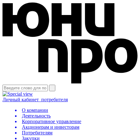
Личный кабинет
потребителя
О компании
Деятельность
Корпоративное управление
Акционерам и инвесторам
Потребителям
Закупки