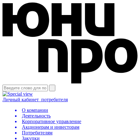
Личный кабинет
потребителя
О компании
Деятельность
Корпоративное управление
Акционерам и инвесторам
Потребителям
Закупки