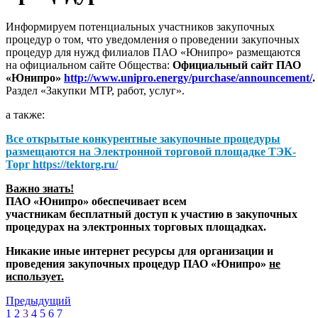
Информируем потенциальных участников закупочных
процедур о том, что уведомления о проведении закупочных
процедур для нужд филиалов ПАО «Юнипро» размещаются
на официальном сайте Общества:
Официальный сайт ПАО
«Юнипро»
http://www.unipro.energy/purchase/announcement/
.
Раздел «Закупки МТР, работ, услуг».
а также:
Все открытые конкурентные закупочные процедуры
размещаются на
Электронной торговой площадке ТЭК-
Торг
https://tektorg.ru/
Важно знать!
ПАО «Юнипро» обеспечивает всем
участникам бесплатный доступ к участию в закупочных
процедурах на электронных торговых площадках.
Никакие иные интернет ресурсы для организации и
проведения закупочных процедур ПАО «Юнипро»
не
использует.
Предыдущий
1
2
3
4
5
6
7