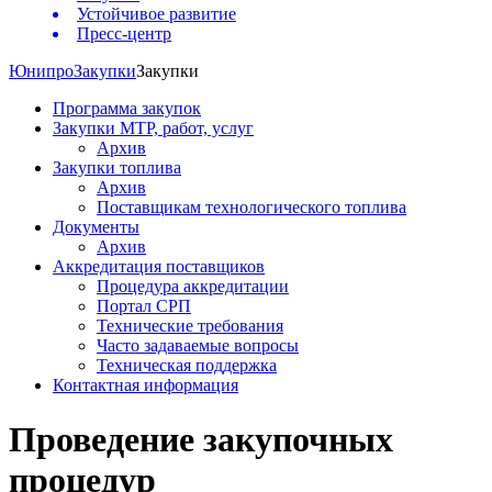
Устойчивое развитие
Пресс-центр
Юнипро
Закупки
Закупки
Программа закупок
Закупки МТР, работ, услуг
Архив
Закупки топлива
Архив
Поставщикам технологического топлива
Документы
Архив
Аккредитация поставщиков
Процедура аккредитации
Портал СРП
Технические требования
Часто задаваемые вопросы
Техническая поддержка
Контактная информация
Проведение закупочных
процедур