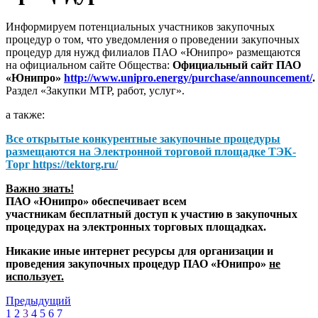
Информируем потенциальных участников закупочных
процедур о том, что уведомления о проведении закупочных
процедур для нужд филиалов ПАО «Юнипро» размещаются
на официальном сайте Общества:
Официальный сайт ПАО
«Юнипро»
http://www.unipro.energy/purchase/announcement/
.
Раздел «Закупки МТР, работ, услуг».
а также:
Все открытые конкурентные закупочные процедуры
размещаются на
Электронной торговой площадке ТЭК-
Торг
https://tektorg.ru/
Важно знать!
ПАО «Юнипро» обеспечивает всем
участникам бесплатный доступ к участию в закупочных
процедурах на электронных торговых площадках.
Никакие иные интернет ресурсы для организации и
проведения закупочных процедур ПАО «Юнипро»
не
использует.
Предыдущий
1
2
3
4
5
6
7