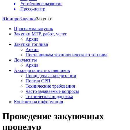
Устойчивое развитие
Пресс-центр
Юнипро
Закупки
Закупки
Программа закупок
Закупки МТР, работ, услуг
Архив
Закупки топлива
Архив
Поставщикам технологического топлива
Документы
Архив
Аккредитация поставщиков
Процедура аккредитации
Портал СРП
Технические требования
Часто задаваемые вопросы
Техническая поддержка
Контактная информация
Проведение закупочных
процедур