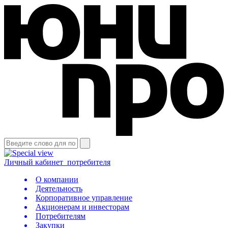
Личный кабинет
потребителя
О компании
Деятельность
Корпоративное управление
Акционерам и инвесторам
Потребителям
Закупки