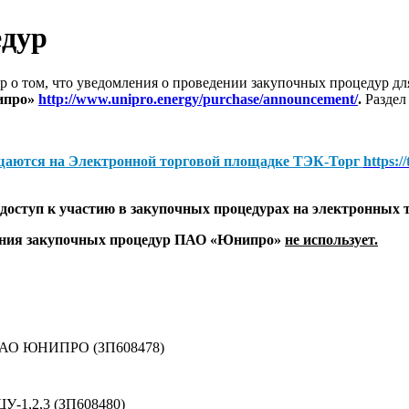
едур
 о том, что уведомления о проведении закупочных процедур 
ипро»
http://www.unipro.energy/purchase/announcement/
.
Раздел
щаются на
Электронной торговой площадке ТЭК-Торг
https:/
оступ к участию в закупочных процедурах на электронных 
дения закупочных процедур ПАО «Юнипро»
не использует.
 ПАО ЮНИПРО (ЗП608478)
У-1,2,3 (ЗП608480)