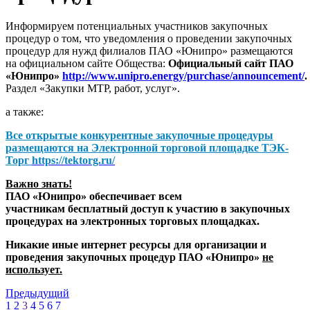
Информируем потенциальных участников закупочных
процедур о том, что уведомления о проведении закупочных
процедур для нужд филиалов ПАО «Юнипро» размещаются
на официальном сайте Общества:
Официальный сайт ПАО
«Юнипро»
http://www.unipro.energy/purchase/announcement/
.
Раздел «Закупки МТР, работ, услуг».
а также:
Все открытые конкурентные закупочные процедуры
размещаются на
Электронной торговой площадке ТЭК-
Торг
https://tektorg.ru/
Важно знать!
ПАО «Юнипро» обеспечивает всем
участникам бесплатный доступ к участию в закупочных
процедурах на электронных торговых площадках.
Никакие иные интернет ресурсы для организации и
проведения закупочных процедур ПАО «Юнипро»
не
использует.
Предыдущий
1
2
3
4
5
6
7