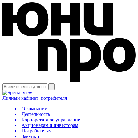
Личный кабинет
потребителя
О компании
Деятельность
Корпоративное управление
Акционерам и инвесторам
Потребителям
Закупки