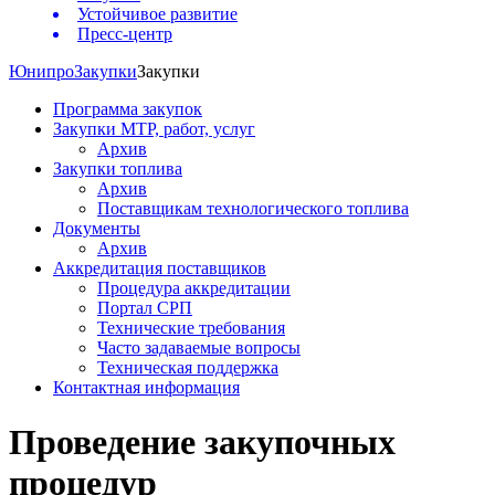
Устойчивое развитие
Пресс-центр
Юнипро
Закупки
Закупки
Программа закупок
Закупки МТР, работ, услуг
Архив
Закупки топлива
Архив
Поставщикам технологического топлива
Документы
Архив
Аккредитация поставщиков
Процедура аккредитации
Портал СРП
Технические требования
Часто задаваемые вопросы
Техническая поддержка
Контактная информация
Проведение закупочных
процедур