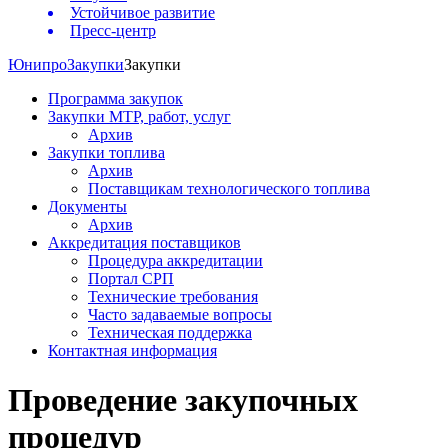
Устойчивое развитие
Пресс-центр
Юнипро
Закупки
Закупки
Программа закупок
Закупки МТР, работ, услуг
Архив
Закупки топлива
Архив
Поставщикам технологического топлива
Документы
Архив
Аккредитация поставщиков
Процедура аккредитации
Портал СРП
Технические требования
Часто задаваемые вопросы
Техническая поддержка
Контактная информация
Проведение закупочных
процедур