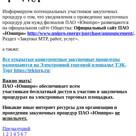
Информируем потенциальных участников закупочных
процедур о том, что уведомления о проведении закупочных
процедур для нужд филиалов ПАО «Юнипро» размещаются
на официальном сайте Общества:
Официальный сайт ПАО
«Юнипро»
http://www.unipro.energy/purchase/announcement/
.
Раздел «Закупки МТР, работ, услуг».
а также:
Все открытые конкурентные закупочные процедуры
размещаются на
Электронной торговой площадке ТЭК-
Торг
https://tektorg.ru/
Важно знать!
ПАО «Юнипро» обеспечивает всем
участникам бесплатный доступ к участию в закупочных
процедурах на электронных торговых площадках.
Никакие иные интернет ресурсы для организации и
проведения закупочных процедур ПАО «Юнипро»
не
использует.
Предыдущий
1
2
3
4
5
6
7