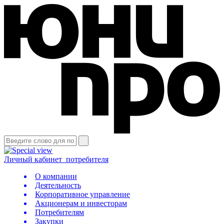
Личный кабинет
потребителя
О компании
Деятельность
Корпоративное управление
Акционерам и инвесторам
Потребителям
Закупки