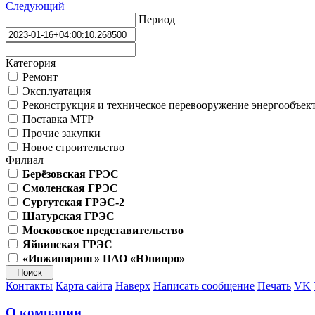
Следующий
Период
Категория
Ремонт
Эксплуатация
Реконструкция и техническое перевооружение энергообъек
Поставка МТР
Прочие закупки
Новое строительство
Филиал
Берёзовская ГРЭС
Смоленская ГРЭС
Сургутская ГРЭС-2
Шатурская ГРЭС
Московское представительство
Яйвинская ГРЭС
«Инжиниринг» ПАО «Юнипро»
Контакты
Карта сайта
Наверх
Написать сообщение
Печать
VK
О компании