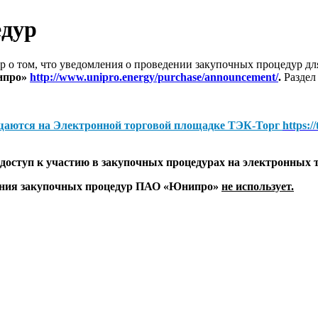
едур
 о том, что уведомления о проведении закупочных процедур 
ипро»
http://www.unipro.energy/purchase/announcement/
.
Раздел
щаются на
Электронной торговой площадке ТЭК-Торг
https:/
оступ к участию в закупочных процедурах на электронных 
дения закупочных процедур ПАО «Юнипро»
не использует.