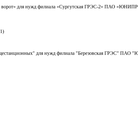
е ворот» для нужд филиала «Сургутская ГРЭС-2» ПАО «ЮНИПРО»
1)
бщестанционных" для нужд филиала "Березовская ГРЭС" ПАО "Ю