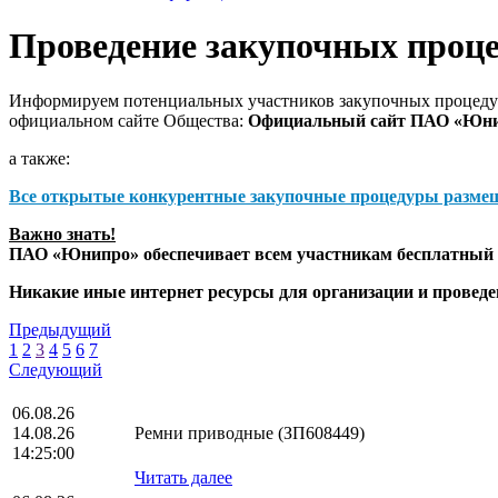
Проведение закупочных проц
Информируем потенциальных участников закупочных процедур
официальном сайте Общества:
Официальный сайт ПАО «Юн
а также:
Все открытые конкурентные закупочные процедуры разме
Важно знать!
ПАО «Юнипро» обеспечивает всем участникам бесплатный д
Никакие иные интернет ресурсы для организации и прове
Предыдущий
1
2
3
4
5
6
7
Следующий
06.08.26
14.08.26
Ремни приводные (ЗП608449)
14:25:00
Читать далее