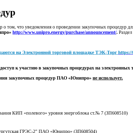
едур
 о том, что уведомления о проведении закупочных процедур 
ипро»
http://www.unipro.energy/purchase/announcement/
.
Раздел
щаются на
Электронной торговой площадке ТЭК-Торг
https:/
оступ к участию в закупочных процедурах на электронных 
дения закупочных процедур ПАО «Юнипро»
не использует.
вания КИП «полевого» уровня энергоблока ст.№ 7 (ЗП608510)
Сургутская ГРЭС-2" ПАО «Юнипро» (ЗП608504)