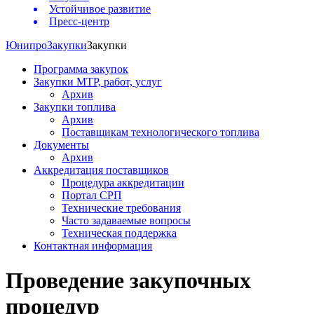
Устойчивое развитие
Пресс-центр
Юнипро
Закупки
Закупки
Программа закупок
Закупки МТР, работ, услуг
Архив
Закупки топлива
Архив
Поставщикам технологического топлива
Документы
Архив
Аккредитация поставщиков
Процедура аккредитации
Портал СРП
Технические требования
Часто задаваемые вопросы
Техническая поддержка
Контактная информация
Проведение закупочных
процедур