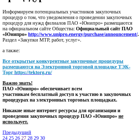
Информируем потенциальных участников закупочных
процедур о том, что уведомления о проведении закупочных
процедур для нужд филиалов ПАО «Юнипро» размещаются
на официальном сайте Общества:
Официальный сайт ПАО
«Юнипро»
http://www.unipro.energy/purchase/announcement/
.
Раздел «Закупки МТР, работ, услуг».
а также:
Все открытые конкурентные закупочные процедуры
размещаются на
Электронной торговой площадке ТЭК-
Торг
https://tektorg.ru/
Важно знать!
ПАО «Юнипро» обеспечивает всем
участникам бесплатный доступ к участию в закупочных
процедурах на электронных торговых площадках.
Никакие иные интернет ресурсы для организации и
проведения закупочных процедур ПАО «Юнипро»
не
использует.
Предыдущий
24
25
26
27
28
29
30