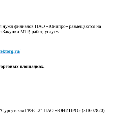
для нужд филиалов ПАО «Юнипро» размещаются на
 «Закупки МТР, работ, услуг».
/tektorg.ru/
торговых площадках.
ла "Сургутская ГРЭС-2" ПАО «ЮНИПРО» (ЗП607820)