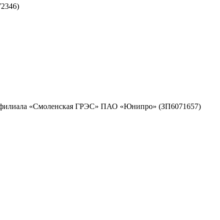
2346)
ужд филиала «Смоленская ГРЭС» ПАО «Юнипро» (ЗП6071657)