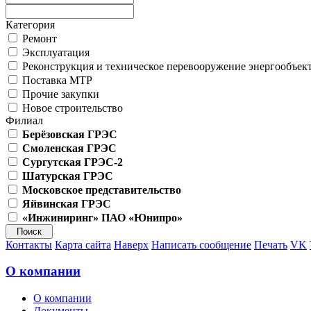
Категория
Ремонт
Эксплуатация
Реконструкция и техническое перевооружение энергообъек
Поставка МТР
Прочие закупки
Новое строительство
Филиал
Берёзовская ГРЭС
Смоленская ГРЭС
Сургутская ГРЭС-2
Шатурская ГРЭС
Московское представительство
Яйвинская ГРЭС
«Инжиниринг» ПАО «Юнипро»
Контакты
Карта сайта
Наверх
Написать сообщение
Печать
VK
О компании
О компании
Документы