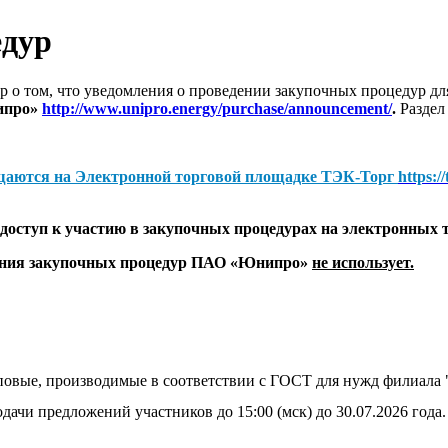
едур
 о том, что уведомления о проведении закупочных процедур 
ипро»
http://www.unipro.energy/purchase/announcement/
.
Раздел
щаются на
Электронной торговой площадке ТЭК-Торг
https:/
оступ к участию в закупочных процедурах на электронных 
дения закупочных процедур ПАО «Юнипро»
не использует.
иповые, производимые в соответствии с ГОСТ для нужд филиа
дачи предложений участников до 15:00 (мск) до 30.07.2026 года.