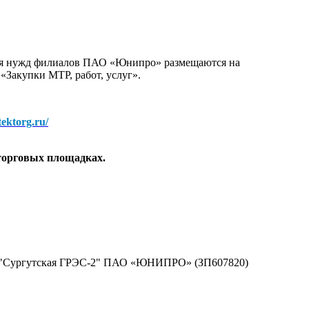
для нужд филиалов ПАО «Юнипро» размещаются на
 «Закупки МТР, работ, услуг».
/tektorg.ru/
торговых площадках.
ла "Сургутская ГРЭС-2" ПАО «ЮНИПРО» (ЗП607820)