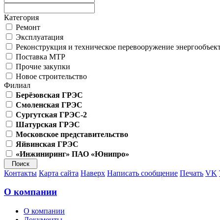
Категория
Ремонт
Эксплуатация
Реконструкция и техническое перевооружение энергообъек
Поставка МТР
Прочие закупки
Новое строительство
Филиал
Берёзовская ГРЭС
Смоленская ГРЭС
Сургутская ГРЭС-2
Шатурская ГРЭС
Московское представительство
Яйвинская ГРЭС
«Инжиниринг» ПАО «Юнипро»
Контакты
Карта сайта
Наверх
Написать сообщение
Печать
VK
О компании
О компании
Документы