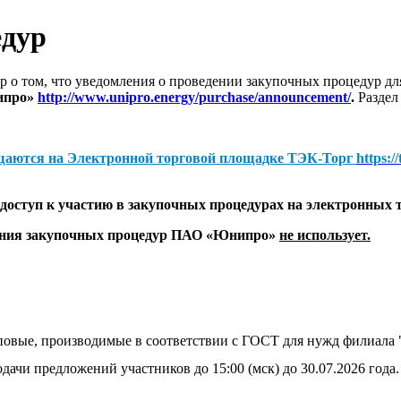
едур
 о том, что уведомления о проведении закупочных процедур 
ипро»
http://www.unipro.energy/purchase/announcement/
.
Раздел
щаются на
Электронной торговой площадке ТЭК-Торг
https:/
оступ к участию в закупочных процедурах на электронных 
дения закупочных процедур ПАО «Юнипро»
не использует.
иповые, производимые в соответствии с ГОСТ для нужд филиа
дачи предложений участников до 15:00 (мск) до 30.07.2026 года.