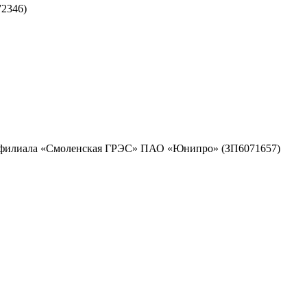
2346)
ужд филиала «Смоленская ГРЭС» ПАО «Юнипро» (ЗП6071657)