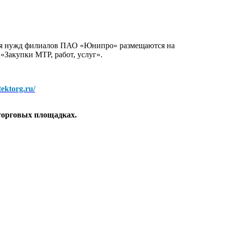
для нужд филиалов ПАО «Юнипро» размещаются на
 «Закупки МТР, работ, услуг».
/tektorg.ru/
торговых площадках.