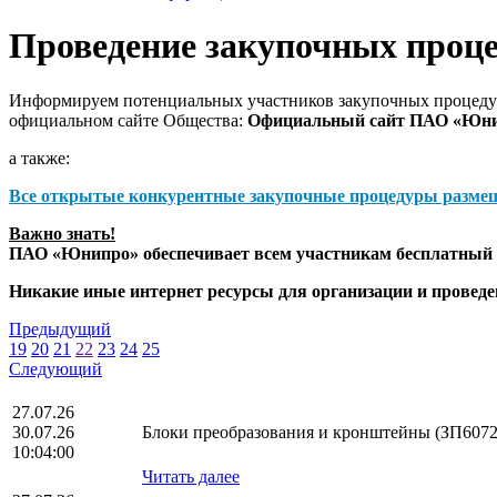
Проведение закупочных проц
Информируем потенциальных участников закупочных процедур
официальном сайте Общества:
Официальный сайт ПАО «Юн
а также:
Все открытые конкурентные закупочные процедуры разме
Важно знать!
ПАО «Юнипро» обеспечивает всем участникам бесплатный д
Никакие иные интернет ресурсы для организации и прове
Предыдущий
19
20
21
22
23
24
25
Следующий
27.07.26
30.07.26
Блоки преобразования и кронштейны (ЗП6072
10:04:00
Читать далее