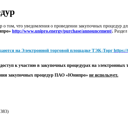
едур
 о том, что уведомления о проведении закупочных процедур 
ипро»
http://www.unipro.energy/purchase/announcement/
.
Раздел
щаются на
Электронной торговой площадке ТЭК-Торг
https:/
оступ к участию в закупочных процедурах на электронных 
дения закупочных процедур ПАО «Юнипро»
не использует.
383)