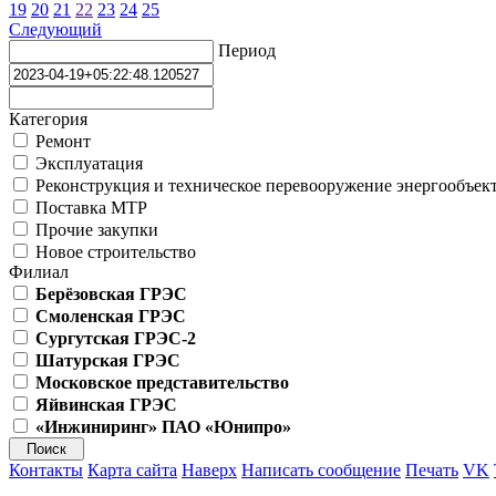
19
20
21
22
23
24
25
Следующий
Период
Категория
Ремонт
Эксплуатация
Реконструкция и техническое перевооружение энергообъек
Поставка МТР
Прочие закупки
Новое строительство
Филиал
Берёзовская ГРЭС
Смоленская ГРЭС
Сургутская ГРЭС-2
Шатурская ГРЭС
Московское представительство
Яйвинская ГРЭС
«Инжиниринг» ПАО «Юнипро»
Контакты
Карта сайта
Наверх
Написать сообщение
Печать
VK