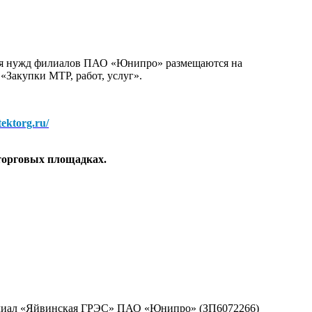
для нужд филиалов ПАО «Юнипро» размещаются на
 «Закупки МТР, работ, услуг».
/tektorg.ru/
торговых площадках.
филиал «Яйвинская ГРЭС» ПАО «Юнипро» (ЗП6072266)