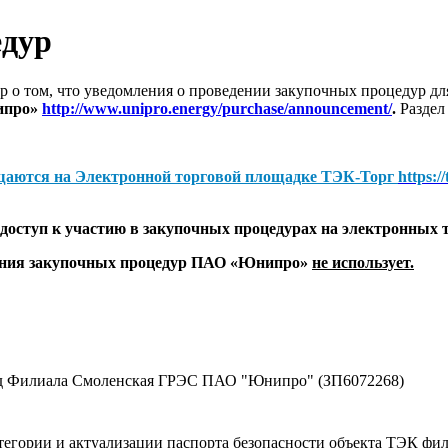
едур
 о том, что уведомления о проведении закупочных процедур 
ипро»
http://www.unipro.energy/purchase/announcement/
.
Раздел
щаются на
Электронной торговой площадке ТЭК-Торг
https:/
оступ к участию в закупочных процедурах на электронных 
дения закупочных процедур ПАО «Юнипро»
не использует.
жд Филиала Смоленская ГРЭС ПАО "Юнипро" (ЗП6072268)
атегории и актуализации паспорта безопасности объекта ТЭК 