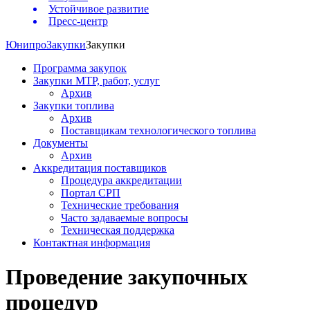
Устойчивое развитие
Пресс-центр
Юнипро
Закупки
Закупки
Программа закупок
Закупки МТР, работ, услуг
Архив
Закупки топлива
Архив
Поставщикам технологического топлива
Документы
Архив
Аккредитация поставщиков
Процедура аккредитации
Портал СРП
Технические требования
Часто задаваемые вопросы
Техническая поддержка
Контактная информация
Проведение закупочных
процедур