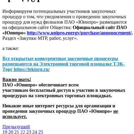
Информируем потенциальных участников закупочных
процедур о том, что уведомления о проведении закупочных
процедур для нужд филиалов ПАО «Юнипро» размещаются
на официальном сайте Общества:
Официальный сайт ПАО
«Юнипро»
http://www.unipro.energy/purchase/announcement/
.
Раздел «Закупки МТР, работ, услуг».
а также:
Все открытые конкурентные закупочные процедуры
размещаются на
Электронной торговой площадке ТЭК-
Торг
https://tektorg.ru/
Важно знать!
ПАО «Юнипро» обеспечивает всем
участникам бесплатный доступ к участию в закупочных
процедурах на электронных торговых площадках.
Никакие иные интернет ресурсы для организации и
проведения закупочных процедур ПАО «Юнипро»
не
использует.
Предыдущий
19
20
21
22
23
24
25