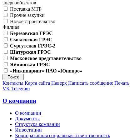
энергообъектов
Поставка МТР
Прочие закупки
Новое строительство
Филиал
Берёзовская ГРЭС
Смоленская ГРЭС
Сургутская ГРЭС-2
Шатурская ГРЭС
Московское представительство
Яйвинская ГРЭС
«Инжиниринг» ПАО «Юнипро»
Контакты
Карта сайта
Наверх
Написать сообщение
Печать
VK
Telegram
О компании
О компании
Документы
Структура компании
Инвестиции
Корпоративная социальная ответственность