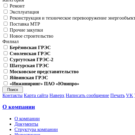
Ремонт
Эксплуатация
Реконструкция и техническое перевооружение энергообъек
Поставка МТР
Прочие закупки
Новое строительство
Филиал
Берёзовская ГРЭС
Смоленская ГРЭС
Сургутская ГРЭС-2
Шатурская ГРЭС
Московское представительство
Яйвинская ГРЭС
«Инжиниринг» ПАО «Юнипро»
Контакты
Карта сайта
Наверх
Написать сообщение
Печать
VK
О компании
О компании
Документы
Структура компании
Инвестиции