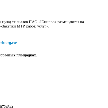
для нужд филиалов ПАО «Юнипро» размещаются на
 «Закупки МТР, работ, услуг».
/tektorg.ru/
торговых площадках.
072484)