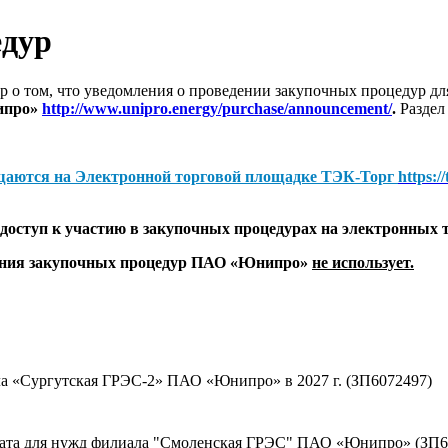
едур
 о том, что уведомления о проведении закупочных процедур 
ипро»
http://www.unipro.energy/purchase/announcement/
.
Раздел
щаются на
Электронной торговой площадке ТЭК-Торг
https:/
оступ к участию в закупочных процедурах на электронных 
дения закупочных процедур ПАО «Юнипро»
не использует.
а «Сургутская ГРЭС-2» ПАО «Юнипро» в 2027 г. (ЗП6072497)
оката для нужд филиала "Смоленская ГРЭС" ПАО «Юнипро» (ЗП6