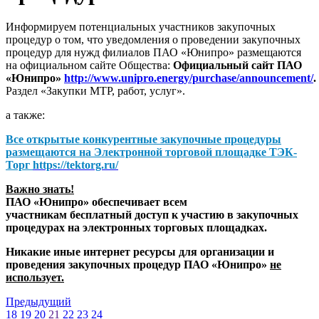
Информируем потенциальных участников закупочных
процедур о том, что уведомления о проведении закупочных
процедур для нужд филиалов ПАО «Юнипро» размещаются
на официальном сайте Общества:
Официальный сайт ПАО
«Юнипро»
http://www.unipro.energy/purchase/announcement/
.
Раздел «Закупки МТР, работ, услуг».
а также:
Все открытые конкурентные закупочные процедуры
размещаются на
Электронной торговой площадке ТЭК-
Торг
https://tektorg.ru/
Важно знать!
ПАО «Юнипро» обеспечивает всем
участникам бесплатный доступ к участию в закупочных
процедурах на электронных торговых площадках.
Никакие иные интернет ресурсы для организации и
проведения закупочных процедур ПАО «Юнипро»
не
использует.
Предыдущий
18
19
20
21
22
23
24