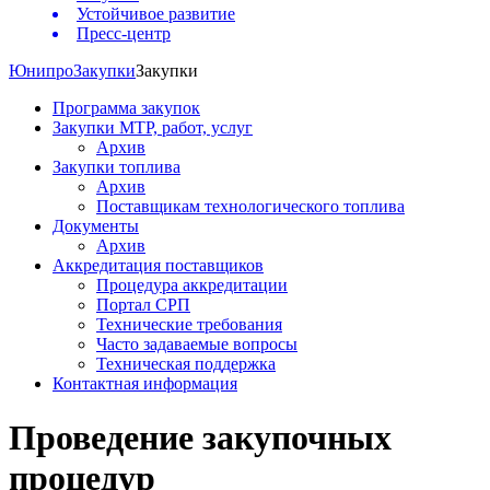
Устойчивое развитие
Пресс-центр
Юнипро
Закупки
Закупки
Программа закупок
Закупки МТР, работ, услуг
Архив
Закупки топлива
Архив
Поставщикам технологического топлива
Документы
Архив
Аккредитация поставщиков
Процедура аккредитации
Портал СРП
Технические требования
Часто задаваемые вопросы
Техническая поддержка
Контактная информация
Проведение закупочных
процедур