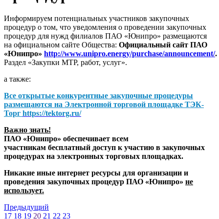
Информируем потенциальных участников закупочных
процедур о том, что уведомления о проведении закупочных
процедур для нужд филиалов ПАО «Юнипро» размещаются
на официальном сайте Общества:
Официальный сайт ПАО
«Юнипро»
http://www.unipro.energy/purchase/announcement/
.
Раздел «Закупки МТР, работ, услуг».
а также:
Все открытые конкурентные закупочные процедуры
размещаются на
Электронной торговой площадке ТЭК-
Торг
https://tektorg.ru/
Важно знать!
ПАО «Юнипро» обеспечивает всем
участникам бесплатный доступ к участию в закупочных
процедурах на электронных торговых площадках.
Никакие иные интернет ресурсы для организации и
проведения закупочных процедур ПАО «Юнипро»
не
использует.
Предыдущий
17
18
19
20
21
22
23