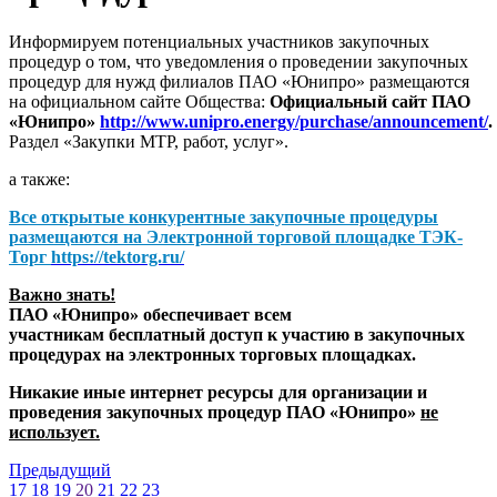
Информируем потенциальных участников закупочных
процедур о том, что уведомления о проведении закупочных
процедур для нужд филиалов ПАО «Юнипро» размещаются
на официальном сайте Общества:
Официальный сайт ПАО
«Юнипро»
http://www.unipro.energy/purchase/announcement/
.
Раздел «Закупки МТР, работ, услуг».
а также:
Все открытые конкурентные закупочные процедуры
размещаются на
Электронной торговой площадке ТЭК-
Торг
https://tektorg.ru/
Важно знать!
ПАО «Юнипро» обеспечивает всем
участникам бесплатный доступ к участию в закупочных
процедурах на электронных торговых площадках.
Никакие иные интернет ресурсы для организации и
проведения закупочных процедур ПАО «Юнипро»
не
использует.
Предыдущий
17
18
19
20
21
22
23