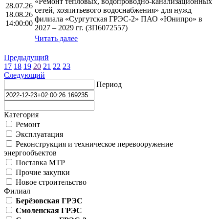
«Ремонт тепловых, водопроводно-канализационных
28.07.26
сетей, хозпитьевого водоснабжения» для нужд
18.08.26
филиала «Сургутская ГРЭС-2» ПАО «Юнипро» в
14:00:00
2027 – 2029 гг. (ЗП6072557)
Читать далее
Предыдущий
17
18
19
20
21
22
23
Следующий
Период
Категория
Ремонт
Эксплуатация
Реконструкция и техническое перевооружение
энергообъектов
Поставка МТР
Прочие закупки
Новое строительство
Филиал
Берёзовская ГРЭС
Смоленская ГРЭС