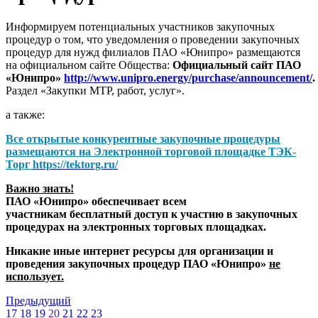
Информируем потенциальных участников закупочных
процедур о том, что уведомления о проведении закупочных
процедур для нужд филиалов ПАО «Юнипро» размещаются
на официальном сайте Общества:
Официальный сайт ПАО
«Юнипро»
http://www.unipro.energy/purchase/announcement/
.
Раздел «Закупки МТР, работ, услуг».
а также:
Все открытые конкурентные закупочные процедуры
размещаются на
Электронной торговой площадке ТЭК-
Торг
https://tektorg.ru/
Важно знать!
ПАО «Юнипро» обеспечивает всем
участникам бесплатный доступ к участию в закупочных
процедурах на электронных торговых площадках.
Никакие иные интернет ресурсы для организации и
проведения закупочных процедур ПАО «Юнипро»
не
использует.
Предыдущий
17
18
19
20
21
22
23