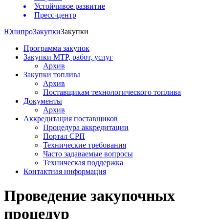
Устойчивое развитие
Пресс-центр
Юнипро
Закупки
Закупки
Программа закупок
Закупки МТР, работ, услуг
Архив
Закупки топлива
Архив
Поставщикам технологического топлива
Документы
Архив
Аккредитация поставщиков
Процедура аккредитации
Портал СРП
Технические требования
Часто задаваемые вопросы
Техническая поддержка
Контактная информация
Проведение закупочных
процедур