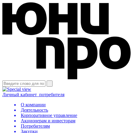
Личный кабинет
потребителя
О компании
Деятельность
Корпоративное управление
Акционерам и инвесторам
Потребителям
Закупки