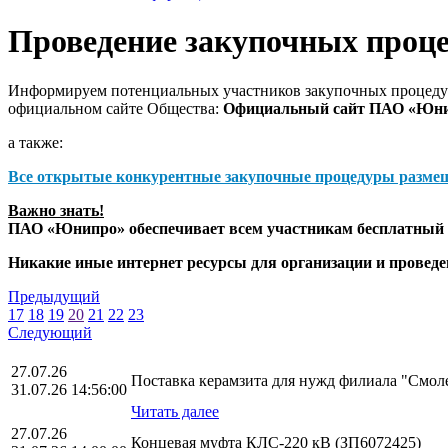
Проведение закупочных проц
Информируем потенциальных участников закупочных процедур
официальном сайте Общества:
Официальный сайт ПАО «Юн
а также:
Все открытые конкурентные закупочные процедуры разме
Важно знать!
ПАО «Юнипро» обеспечивает всем участникам бесплатный д
Никакие иные интернет ресурсы для организации и прове
Предыдущий
17
18
19
20
21
22
23
Следующий
27.07.26
Поставка керамзита для нужд филиала "Смо
31.07.26 14:56:00
Читать далее
27.07.26
Концевая муфта КЛС-220 кВ (ЗП6072425)