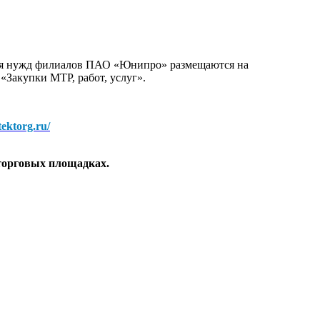
для нужд филиалов ПАО «Юнипро» размещаются на
 «Закупки МТР, работ, услуг».
/tektorg.ru/
торговых площадках.