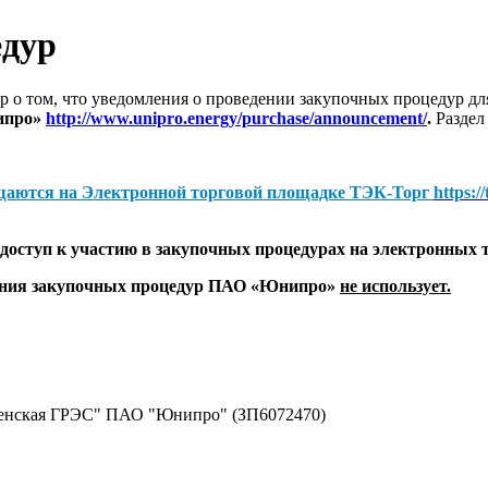
едур
 о том, что уведомления о проведении закупочных процедур 
ипро»
http://www.unipro.energy/purchase/announcement/
.
Раздел
щаются на
Электронной торговой площадке ТЭК-Торг
https:/
оступ к участию в закупочных процедурах на электронных 
дения закупочных процедур ПАО «Юнипро»
не использует.
ленская ГРЭС" ПАО "Юнипро" (ЗП6072470)