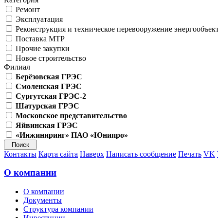
Ремонт
Эксплуатация
Реконструкция и техническое перевооружение энергообъек
Поставка МТР
Прочие закупки
Новое строительство
Филиал
Берёзовская ГРЭС
Смоленская ГРЭС
Сургутская ГРЭС-2
Шатурская ГРЭС
Московское представительство
Яйвинская ГРЭС
«Инжиниринг» ПАО «Юнипро»
Контакты
Карта сайта
Наверх
Написать сообщение
Печать
VK
О компании
О компании
Документы
Структура компании
Инвестиции