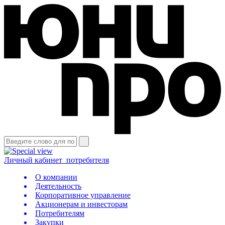
Личный кабинет
потребителя
О компании
Деятельность
Корпоративное управление
Акционерам и инвесторам
Потребителям
Закупки