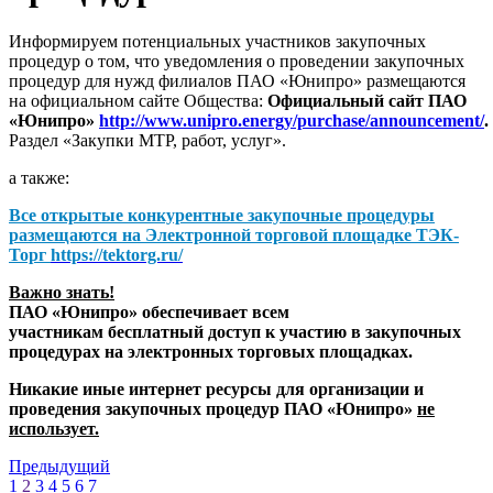
Информируем потенциальных участников закупочных
процедур о том, что уведомления о проведении закупочных
процедур для нужд филиалов ПАО «Юнипро» размещаются
на официальном сайте Общества:
Официальный сайт ПАО
«Юнипро»
http://www.unipro.energy/purchase/announcement/
.
Раздел «Закупки МТР, работ, услуг».
а также:
Все открытые конкурентные закупочные процедуры
размещаются на
Электронной торговой площадке ТЭК-
Торг
https://tektorg.ru/
Важно знать!
ПАО «Юнипро» обеспечивает всем
участникам бесплатный доступ к участию в закупочных
процедурах на электронных торговых площадках.
Никакие иные интернет ресурсы для организации и
проведения закупочных процедур ПАО «Юнипро»
не
использует.
Предыдущий
1
2
3
4
5
6
7