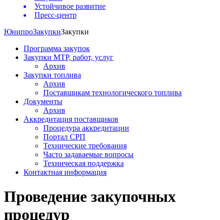
Устойчивое развитие
Пресс-центр
Юнипро
Закупки
Закупки
Программа закупок
Закупки МТР, работ, услуг
Архив
Закупки топлива
Архив
Поставщикам технологического топлива
Документы
Архив
Аккредитация поставщиков
Процедура аккредитации
Портал СРП
Технические требования
Часто задаваемые вопросы
Техническая поддержка
Контактная информация
Проведение закупочных
процедур