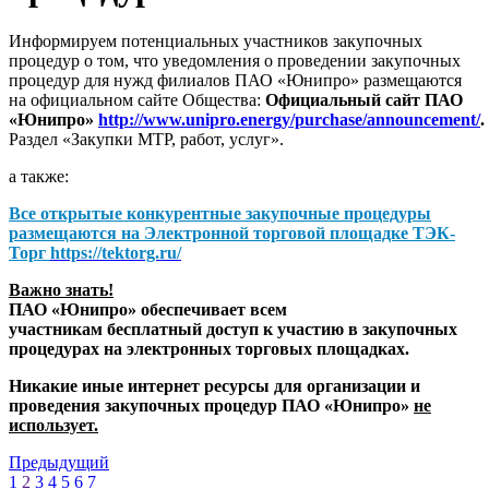
Информируем потенциальных участников закупочных
процедур о том, что уведомления о проведении закупочных
процедур для нужд филиалов ПАО «Юнипро» размещаются
на официальном сайте Общества:
Официальный сайт ПАО
«Юнипро»
http://www.unipro.energy/purchase/announcement/
.
Раздел «Закупки МТР, работ, услуг».
а также:
Все открытые конкурентные закупочные процедуры
размещаются на
Электронной торговой площадке ТЭК-
Торг
https://tektorg.ru/
Важно знать!
ПАО «Юнипро» обеспечивает всем
участникам бесплатный доступ к участию в закупочных
процедурах на электронных торговых площадках.
Никакие иные интернет ресурсы для организации и
проведения закупочных процедур ПАО «Юнипро»
не
использует.
Предыдущий
1
2
3
4
5
6
7