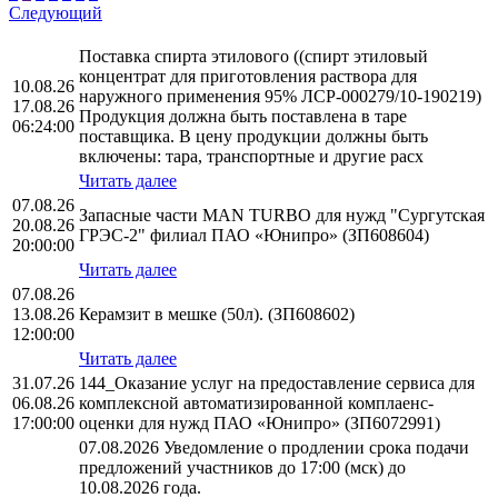
Следующий
Поставка спирта этилового ((спирт этиловый
концентрат для приготовления раствора для
10.08.26
наружного применения 95% ЛСР-000279/10-190219)
17.08.26
Продукция должна быть поставлена в таре
06:24:00
поставщика. В цену продукции должны быть
включены: тара, транспортные и другие расх
Читать далее
07.08.26
Запасные части MAN TURBO для нужд "Сургутская
20.08.26
ГРЭС-2" филиал ПАО «Юнипро» (ЗП608604)
20:00:00
Читать далее
07.08.26
13.08.26
Керамзит в мешке (50л). (ЗП608602)
12:00:00
Читать далее
31.07.26
144_Оказание услуг на предоставление сервиса для
06.08.26
комплексной автоматизированной комплаенс-
17:00:00
оценки для нужд ПАО «Юнипро» (ЗП6072991)
07.08.2026 Уведомление о продлении срока подачи
предложений участников до 17:00 (мск) до
10.08.2026 года.