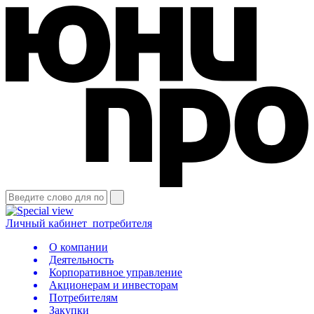
Личный кабинет
потребителя
О компании
Деятельность
Корпоративное управление
Акционерам и инвесторам
Потребителям
Закупки