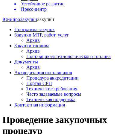
Устойчивое развитие
Пресс-центр
Юнипро
Закупки
Закупки
Программа закупок
Закупки МТР, работ, услуг
Архив
Закупки топлива
Архив
Поставщикам технологического топлива
Документы
Архив
Аккредитация поставщиков
Процедура аккредитации
Портал СРП
Технические требования
Часто задаваемые вопросы
Техническая поддержка
Контактная информация
Проведение закупочных
процедур