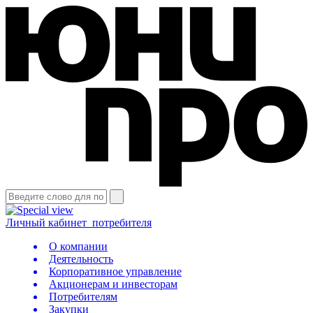
Личный кабинет
потребителя
О компании
Деятельность
Корпоративное управление
Акционерам и инвесторам
Потребителям
Закупки