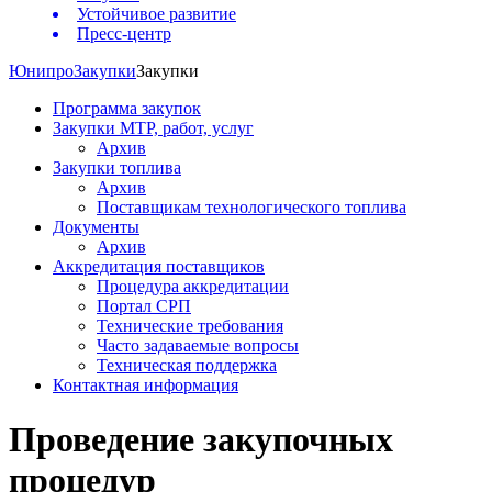
Устойчивое развитие
Пресс-центр
Юнипро
Закупки
Закупки
Программа закупок
Закупки МТР, работ, услуг
Архив
Закупки топлива
Архив
Поставщикам технологического топлива
Документы
Архив
Аккредитация поставщиков
Процедура аккредитации
Портал СРП
Технические требования
Часто задаваемые вопросы
Техническая поддержка
Контактная информация
Проведение закупочных
процедур