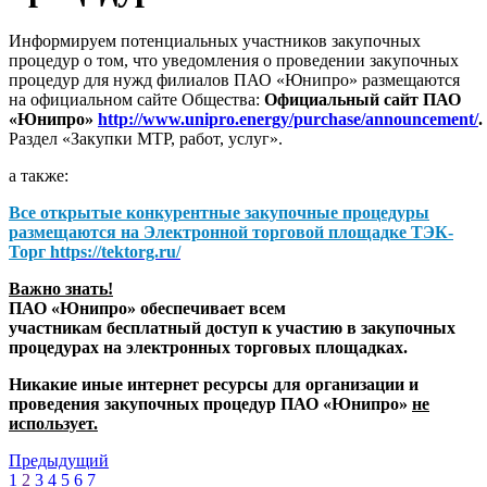
Информируем потенциальных участников закупочных
процедур о том, что уведомления о проведении закупочных
процедур для нужд филиалов ПАО «Юнипро» размещаются
на официальном сайте Общества:
Официальный сайт ПАО
«Юнипро»
http://www.unipro.energy/purchase/announcement/
.
Раздел «Закупки МТР, работ, услуг».
а также:
Все открытые конкурентные закупочные процедуры
размещаются на
Электронной торговой площадке ТЭК-
Торг
https://tektorg.ru/
Важно знать!
ПАО «Юнипро» обеспечивает всем
участникам бесплатный доступ к участию в закупочных
процедурах на электронных торговых площадках.
Никакие иные интернет ресурсы для организации и
проведения закупочных процедур ПАО «Юнипро»
не
использует.
Предыдущий
1
2
3
4
5
6
7