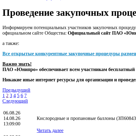
Проведение закупочных проц
Информируем потенциальных участников закупочных процедур
официальном сайте Общества:
Официальный сайт ПАО «Юн
а также:
Все открытые конкурентные закупочные процедуры разме
Важно знать!
ПАО «Юнипро» обеспечивает всем участникам бесплатный д
Никакие иные интернет ресурсы для организации и прове
Предыдущий
1
2
3
4
5
6
7
Следующий
06.08.26
14.08.26
Кислородные и пропановые баллоны (ЗП60843
13:09:00
Читать далее