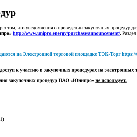
едур
 о том, что уведомления о проведении закупочных процедур 
ипро»
http://www.unipro.energy/purchase/announcement/
.
Раздел
щаются на
Электронной торговой площадке ТЭК-Торг
https:/
оступ к участию в закупочных процедурах на электронных 
дения закупочных процедур ПАО «Юнипро»
не использует.
1)