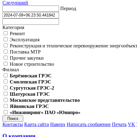
Следующий
Период
Категория
Ремонт
Эксплуатация
Реконструкция и техническое перевооружение энергообъек
Поставка МТР
Прочие закупки
Новое строительство
Филиал
Берёзовская ГРЭС
Смоленская ГРЭС
Сургутская ГРЭС-2
Шатурская ГРЭС
Московское представительство
Яйвинская ГРЭС
«Инжиниринг» ПАО «Юнипро»
Контакты
Карта сайта
Наверх
Написать сообщение
Печать
VK
О компании