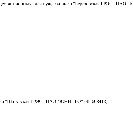
бщестанционных" для нужд филиала "Березовская ГРЭС" ПАО "Ю
иала "Шатурская ГРЭС" ПАО "ЮНИПРО" (ЗП608413)