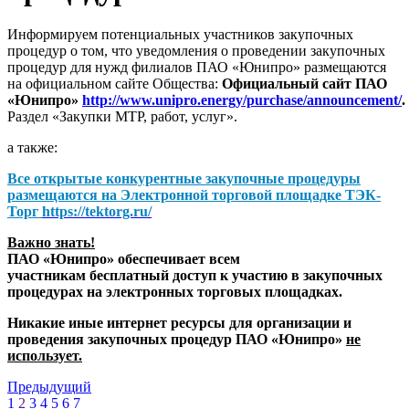
Информируем потенциальных участников закупочных
процедур о том, что уведомления о проведении закупочных
процедур для нужд филиалов ПАО «Юнипро» размещаются
на официальном сайте Общества:
Официальный сайт ПАО
«Юнипро»
http://www.unipro.energy/purchase/announcement/
.
Раздел «Закупки МТР, работ, услуг».
а также:
Все открытые конкурентные закупочные процедуры
размещаются на
Электронной торговой площадке ТЭК-
Торг
https://tektorg.ru/
Важно знать!
ПАО «Юнипро» обеспечивает всем
участникам бесплатный доступ к участию в закупочных
процедурах на электронных торговых площадках.
Никакие иные интернет ресурсы для организации и
проведения закупочных процедур ПАО «Юнипро»
не
использует.
Предыдущий
1
2
3
4
5
6
7