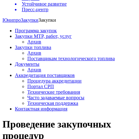
Устойчивое развитие
Пресс-центр
Юнипро
Закупки
Закупки
Программа закупок
Закупки МТР, работ, услуг
Архив
Закупки топлива
Архив
Поставщикам технологического топлива
Документы
Архив
Аккредитация поставщиков
Процедура аккредитации
Портал СРП
Технические требования
Часто задаваемые вопросы
Техническая поддержка
Контактная информация
Проведение закупочных
процедур