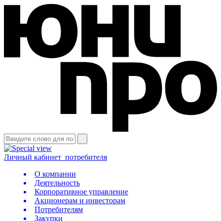
Личный кабинет
потребителя
О компании
Деятельность
Корпоративное управление
Акционерам и инвесторам
Потребителям
Закупки