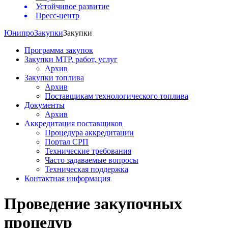
Устойчивое развитие
Пресс-центр
Юнипро
Закупки
Закупки
Программа закупок
Закупки МТР, работ, услуг
Архив
Закупки топлива
Архив
Поставщикам технологического топлива
Документы
Архив
Аккредитация поставщиков
Процедура аккредитации
Портал СРП
Технические требования
Часто задаваемые вопросы
Техническая поддержка
Контактная информация
Проведение закупочных
процедур