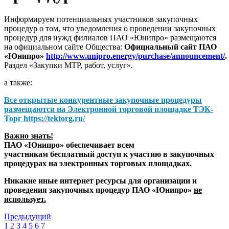
Информируем потенциальных участников закупочных
процедур о том, что уведомления о проведении закупочных
процедур для нужд филиалов ПАО «Юнипро» размещаются
на официальном сайте Общества:
Официальный сайт ПАО
«Юнипро»
http://www.unipro.energy/purchase/announcement/
.
Раздел «Закупки МТР, работ, услуг».
а также:
Все открытые конкурентные закупочные процедуры
размещаются на
Электронной торговой площадке ТЭК-
Торг
https://tektorg.ru/
Важно знать!
ПАО «Юнипро» обеспечивает всем
участникам бесплатный доступ к участию в закупочных
процедурах на электронных торговых площадках.
Никакие иные интернет ресурсы для организации и
проведения закупочных процедур ПАО «Юнипро»
не
использует.
Предыдущий
1
2
3
4
5
6
7