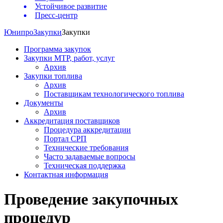
Устойчивое развитие
Пресс-центр
Юнипро
Закупки
Закупки
Программа закупок
Закупки МТР, работ, услуг
Архив
Закупки топлива
Архив
Поставщикам технологического топлива
Документы
Архив
Аккредитация поставщиков
Процедура аккредитации
Портал СРП
Технические требования
Часто задаваемые вопросы
Техническая поддержка
Контактная информация
Проведение закупочных
процедур