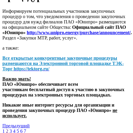
Информируем потенциальных участников закупочных
процедур о том, что уведомления о проведении закупочных
процедур для нужд филиалов ПАО «Юнипро» размещаются
на официальном сайте Общества:
Официальный сайт ПАО
«Юнипро»
http://www.unipro.energy/purchase/announcement/
.
Раздел «Закупки МТР, работ, услуг».
а также:
Все открытые конкурентные закупочные процедуры
размещаются на
Электронной торговой площадке ТЭК-
Торг
https://tektorg.ru/
Важно знать!
ПАО «Юнипро» обеспечивает всем
участникам бесплатный доступ к участию в закупочных
процедурах на электронных торговых площадках.
Никакие иные интернет ресурсы для организации и
проведения закупочных процедур ПАО «Юнипро»
не
использует.
Предыдущий
1
2
3
4
5
6
7