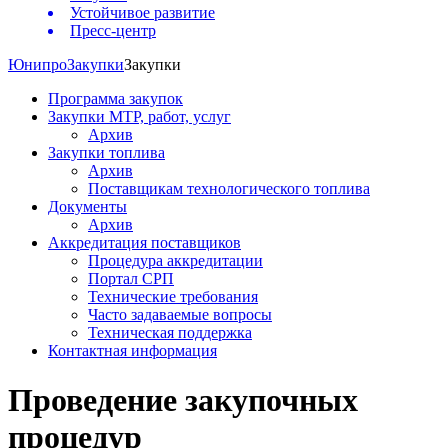
Устойчивое развитие
Пресс-центр
Юнипро
Закупки
Закупки
Программа закупок
Закупки МТР, работ, услуг
Архив
Закупки топлива
Архив
Поставщикам технологического топлива
Документы
Архив
Аккредитация поставщиков
Процедура аккредитации
Портал СРП
Технические требования
Часто задаваемые вопросы
Техническая поддержка
Контактная информация
Проведение закупочных
процедур