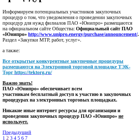
Информируем потенциальных участников закупочных
процедур о том, что уведомления о проведении закупочных
процедур для нужд филиалов ПАО «Юнипро» размещаются
на официальном сайте Общества:
Официальный сайт ПАО
«Юнипро»
http://www.unipro.energy/purchase/announcement/
.
Раздел «Закупки МТР, работ, услуг».
а также:
Все открытые конкурентные закупочные процедуры
размещаются на
Электронной торговой площадке ТЭК-
Торг
https://tektorg.ru/
Важно знать!
ПАО «Юнипро» обеспечивает всем
участникам бесплатный доступ к участию в закупочных
процедурах на электронных торговых площадках.
Никакие иные интернет ресурсы для организации и
проведения закупочных процедур ПАО «Юнипро»
не
использует.
Предыдущий
1
2
3
4
5
6
7