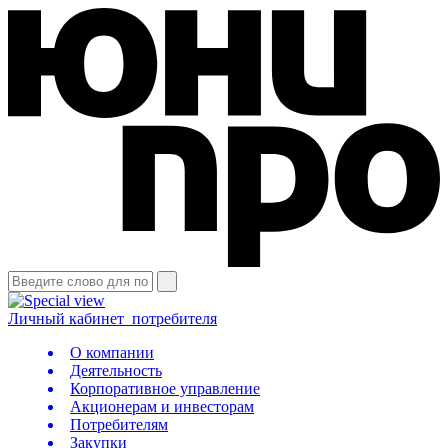
Личный кабинет
потребителя
О компании
Деятельность
Корпоративное управление
Акционерам и инвесторам
Потребителям
Закупки