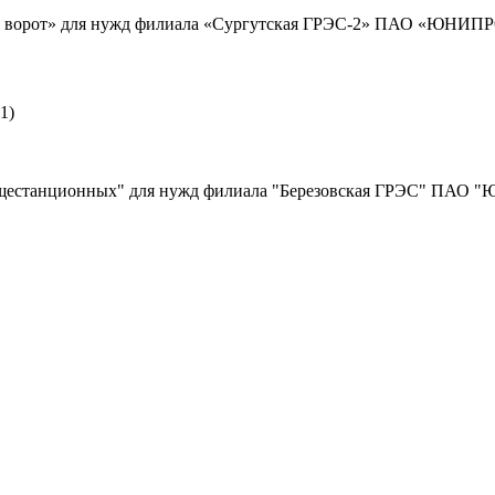
е ворот» для нужд филиала «Сургутская ГРЭС-2» ПАО «ЮНИПРО»
1)
бщестанционных" для нужд филиала "Березовская ГРЭС" ПАО "Ю