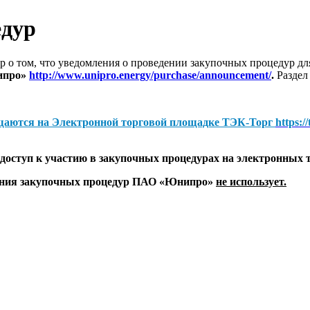
едур
 о том, что уведомления о проведении закупочных процедур 
ипро»
http://www.unipro.energy/purchase/announcement/
.
Раздел
щаются на
Электронной торговой площадке ТЭК-Торг
https:/
оступ к участию в закупочных процедурах на электронных 
дения закупочных процедур ПАО «Юнипро»
не использует.