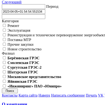
Следующий
Период
Категория
Ремонт
Эксплуатация
Реконструкция и техническое перевооружение энергообъек
Поставка МТР
Прочие закупки
Новое строительство
Филиал
Берёзовская ГРЭС
Смоленская ГРЭС
Сургутская ГРЭС-2
Шатурская ГРЭС
Московское представительство
Яйвинская ГРЭС
«Инжиниринг» ПАО «Юнипро»
Контакты
Карта сайта
Наверх
Написать сообщение
Печать
VK
О компании